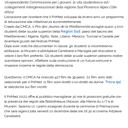
Vicepresidente Commissione per i giovani, la vita studentesca ed i
collegamenti intergenerazionali della regione Sud Provence Alpes Côte
d’Azur
.
L’occasione per ricordare che il PriMed sviluppa da diversi anni un programma
di educazione alla cittadinanza euromediterranea.
Creato dal CMCA, il
Prix des Jeunes de la Méditerranée
accoglie quasi 3.000
studenti delle scuole superiori della
Region Sud
, paesi del bacino del
Mediterraneo ( Algeria, Egitto, Italia, Libano, Marocco, Tunisia) e Canada per
diventare giurati del festival PriMed.
Dopo aver visto tre documentari in classe, gli studenti si incontreranno
all’Alcazar, al Mucem e all’Artplexe Canebière a Marsiglia per discutere e
votare il loro film preferito. Gli studenti delle scuole superiori potranno inoltre
scambiare opinioni, riflettere sulla costruzione di un futuro comune e
imparare insieme le regole della democrazia.
Quest’anno, il CMCA ha ricevuto 427 film da 39 paesi. 22 film sono stati
selezionati per il PriMed. 11 film sono diretti o co-diretti da donne.
Trova qui
le statistiche sui film incritti.
Il PriMed 2022 offre al pubblico marsigliese 30 ore di proiezioni gratuite con
la presenza dei registi alla Bibliothèque l’Alcazar, alla Mairie du 1/7 e al
Mucem. Saranno 12 i premi assegnati durante la cerimonia di Premiazione
che sarà organizzata venerdì 10 dicembre dalle ore 16:30 al cinema Artplexe
Canebière.