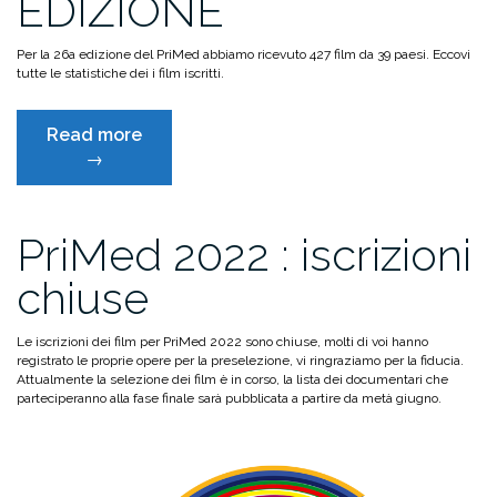
EDIZIONE
Per la 26a edizione del PriMed abbiamo ricevuto 427 film da 39 paesi. Eccovi
tutte le statistiche dei i film iscritti.
“ANALISI
Read more
DEI
→
FILM
ISCRITTI
ALLA
PriMed 2022 : iscrizioni
26°
EDIZIONE”
chiuse
Le iscrizioni dei film per PriMed 2022 sono chiuse, molti di voi hanno
registrato le proprie opere per la preselezione, vi ringraziamo per la fiducia.
Attualmente la selezione dei film è in corso, la lista dei documentari che
parteciperanno alla fase finale sarà pubblicata a partire da metà giugno.