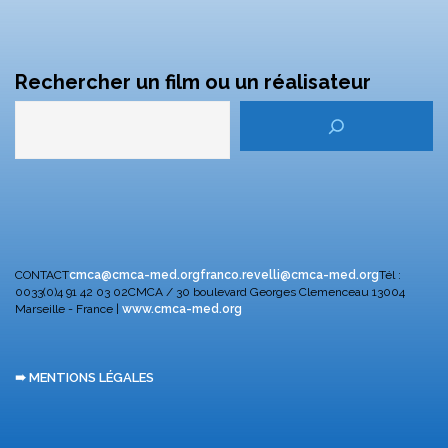
Rechercher un film ou un réalisateur
CONTACT
cmca@cmca-med.org
franco.revelli@cmca-med.org
Tél :
0033(0)4 91 42 03 02
CMCA / 30 boulevard Georges Clemenceau
13004
Marseille - France |
www.cmca-med.org
➠ MENTIONS LÉGALES