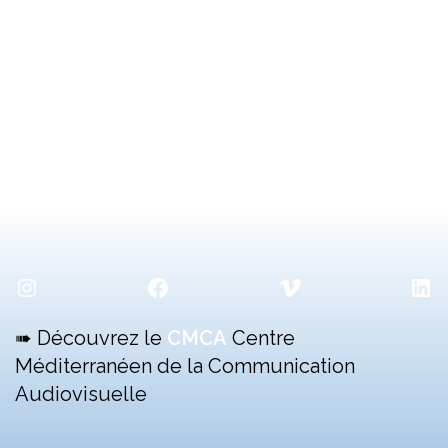
Instagram
Facebook
Vimeo
Lin
➠ Découvrez le
CMCA
Centre
Méditerranéen de la Communication
Audiovisuelle