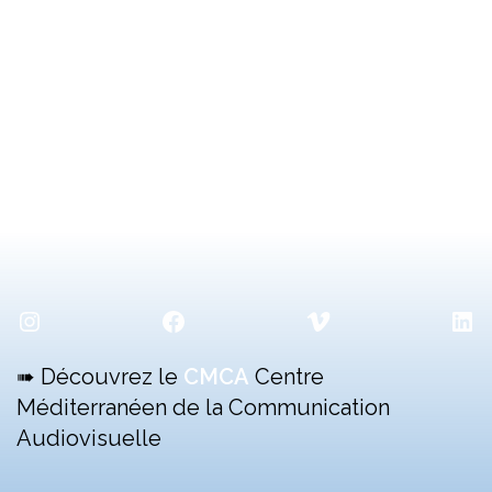
Instagram
Facebook
Vimeo
Lin
➠ Découvrez le
CMCA
Centre
Méditerranéen de la Communication
Audiovisuelle