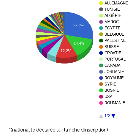
ALLEMAGNE
TUNISIE
ALGÉRIE
MAROC
28,2%
ÉGYPTE
BELGIQUE
PALESTINE
14,4%
SUISSE
12,2%
CROATIE
PORTUGAL
CANADA
JORDANIE
ROYAUME…
SYRIE
BOSNIE
USA
ROUMANIE
1/2
*(nationalité déclarée sur la fiche d’inscription)