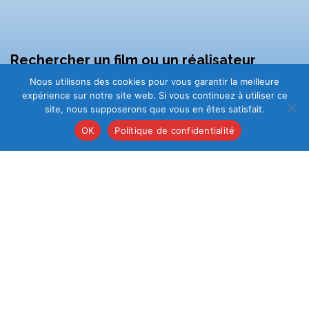
Rechercher un film ou un réalisateur
Nous utilisons des cookies pour vous garantir la meilleure
expérience sur notre site web. Si vous continuez à utiliser ce
site, nous supposerons que vous en êtes satisfait.
OK
Politique de confidentialité
CONTACT
cmca@cmca-med.org
franco.revelli@cmca-med.org
Tél :
0033(0)4 91 42 03 02
CMCA / 30 boulevard Georges Clemenceau
13004
Marseille - France |
www.cmca-med.org
➠ MENTIONS LÉGALES