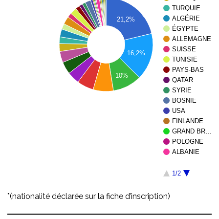
TURQUIE
ALGÉRIE
21,2%
ÉGYPTE
ALLEMAGNE
SUISSE
16,2%
TUNISIE
PAYS-BAS
10%
QATAR
SYRIE
BOSNIE
USA
FINLANDE
GRAND BR…
POLOGNE
ALBANIE
1/2
*(nationalité déclarée sur la fiche d’inscription)