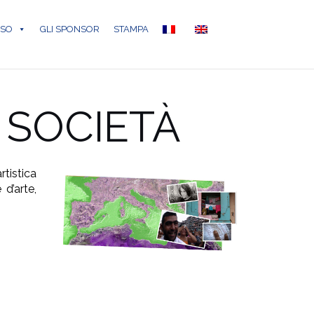
RSO
GLI SPONSOR
STAMPA
E SOCIETÀ
rtistica
 d’arte,