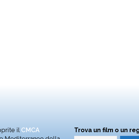
prite il
CMCA
Trova un film o un reg
o Mediterraneo della