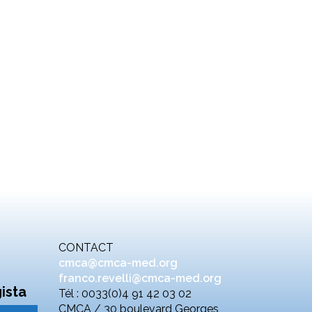
CONTACT
cmca@cmca-med.org
franco.revelli@cmca-med.org
ista
Tél : 0033(0)4 91 42 03 02
CMCA / 30 boulevard Georges