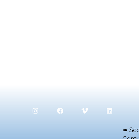
Instagram
Facebook
Vimeo
LinkedIn
➠ Sco
Centr