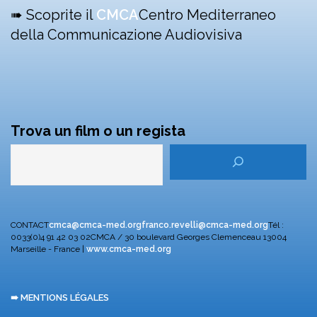
➠ Scoprite il
CMCA
Centro Mediterraneo
della Communicazione Audiovisiva
Trova un film o un regista
CONTACT
cmca@cmca-med.org
franco.revelli@cmca-med.org
Tél :
0033(0)4 91 42 03 02
CMCA / 30 boulevard Georges Clemenceau
13004
Marseille - France |
www.cmca-med.org
➠ MENTIONS LÉGALES