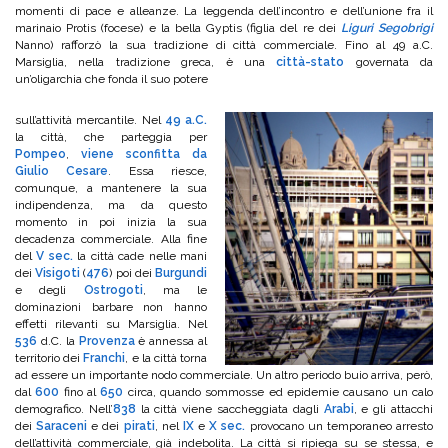
momenti di pace e alleanze. La leggenda dell’incontro e dell’unione fra il
marinaio Protis (focese) e la bella Gyptis (figlia del re dei
Liguri Segobrigi
Nanno) rafforzò la sua tradizione di città commerciale. Fino al 49 a.C.
Marsiglia, nella tradizione greca, è una
città-stato
governata da
un’oligarchia che fonda il suo potere
sull’attività mercantile. Nel
49 a.C.
la città, che parteggia per
Pompeo
,
viene sconfitta da
Giulio Cesare
. Essa riesce,
comunque, a mantenere la sua
indipendenza, ma da questo
momento in poi inizia la sua
decadenza commerciale. Alla fine
del
V sec.
la città cade nelle mani
dei
Visigoti
(
476
) poi dei
Burgundi
e degli
Ostrogoti
, ma le
dominazioni barbare non hanno
effetti rilevanti su Marsiglia. Nel
536
d.C. la
Provenza
è annessa al
territorio dei
Franchi
, e la città torna
ad essere un importante nodo commerciale. Un altro periodo buio arriva, però,
dal
600
fino al
650
circa, quando sommosse ed epidemie causano un calo
demografico. Nell’
838
la città viene saccheggiata dagli
Arabi
, e gli attacchi
dei
Saraceni
e dei
pirati
, nel
IX
e
X sec.
provocano un temporaneo arresto
dell’attività commerciale, già indebolita. La città si ripiega su se stessa, e