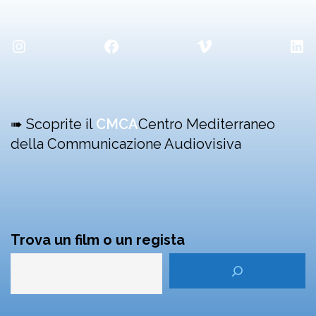
Instagram
Facebook
Vimeo
Lin
➠ Scoprite il
CMCA
Centro Mediterraneo
della Communicazione Audiovisiva
Trova un film o un regista