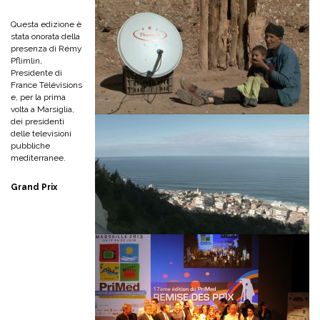
Questa edizione è
stata onorata della
presenza di Rémy
Pflimlin,
Presidente di
France Télévisions
e, per la prima
volta a Marsiglia,
dei presidenti
delle televisioni
pubbliche
mediterranee.
Grand Prix