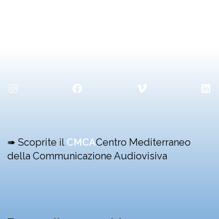
Instagram
Facebook
Vimeo
Lin
➠ Scoprite il
CMCA
Centro Mediterraneo
della Communicazione Audiovisiva