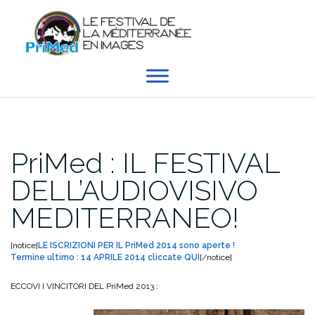
Skip
to
content
PriMed : IL FESTIVAL
DELL’AUDIOVISIVO
MEDITERRANEO!
[notice]
LE ISCRIZIONI PER IL PriMed 2014 sono aperte !
Termine ultimo : 14 APRILE 2014 cliccate QUI
[/notice]
ECCOVI I VINCITORI DEL PriMed 2013 :