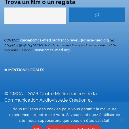
Trova un film o un regista
CONTACT
cmca@cmca-med.org
franco.revelli@cmca-med.org
Tél :
0033(0)4 91 42 03 02
CMCA / 30 boulevard Georges Clemenceau
13004
Marseille - France |
www.cmca-med.org
➠ MENTIONS LÉGALES
© CMCA - 2026
Centre Méditerranéen de la
Communication Audiovisuelle
Création et
développement F. Revelli
Nous utilisons des cookies pour vous garantir la meilleure
expérience sur notre site web. Si vous continuez à utiliser ce
site, nous supposerons que vous en êtes satisfait.