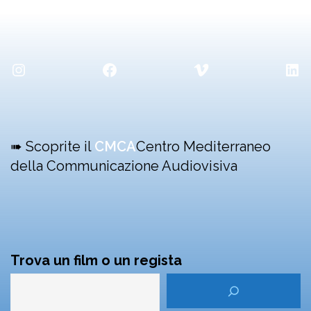
Instagram
Facebook
Vimeo
Lin
➠ Scoprite il
CMCA
Centro Mediterraneo
della Communicazione Audiovisiva
Trova un film o un regista