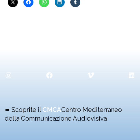
Instagram
Facebook
Vimeo
Lin
➠ Scoprite il
CMCA
Centro Mediterraneo
della Communicazione Audiovisiva