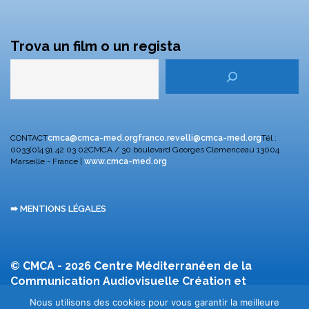
Trova un film o un regista
CONTACT
cmca@cmca-med.org
franco.revelli@cmca-med.org
Tél :
0033(0)4 91 42 03 02
CMCA / 30 boulevard Georges Clemenceau
13004
Marseille - France |
www.cmca-med.org
➠ MENTIONS LÉGALES
© CMCA - 2026
Centre Méditerranéen de la
Communication Audiovisuelle
Création et
développement F. Revelli
Nous utilisons des cookies pour vous garantir la meilleure