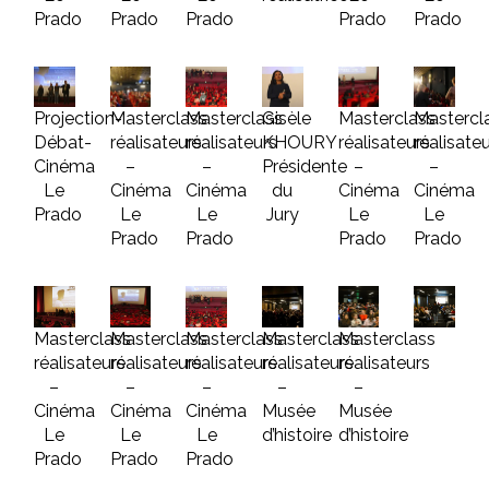
Prado
Prado
Prado
Prado
Prado
Projection-
Masterclass
Masterclass
Gisèle
Masterclass
Mastercl
Débat-
réalisateurs
réalisateurs
KHOURY
réalisateurs
réalisate
Cinéma
–
–
Présidente
–
–
Le
Cinéma
Cinéma
du
Cinéma
Cinéma
Prado
Le
Le
Jury
Le
Le
Prado
Prado
Prado
Prado
Masterclass
Masterclass
Masterclass
Masterclass
Masterclass
réalisateurs
réalisateurs
réalisateurs
réalisateurs
réalisateurs
–
–
–
–
–
Cinéma
Cinéma
Cinéma
Musée
Musée
Le
Le
Le
d’histoire
d’histoire
Prado
Prado
Prado