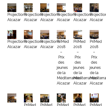
Projections
Projections
Projections
Projections
Projections
Projectio
Alcazar
Alcazar
Alcazar
Alcazar
Alcazar
Alcazar
Projections
Projections
Projections
PriMed
PriMed
PriMed
Alcazar
Alcazar
Alcazar
2018
2018
2018
–
–
–
Prix
Prix
Prix
des
des
des
jeunes
jeunes
jeunes
de la
de la
de la
Méditerranée-
Méditerranée-
Méditerr
Alcazar
Alcazar
Alcazar
PriMed
PriMed
PriMed
PriMed
PriMed