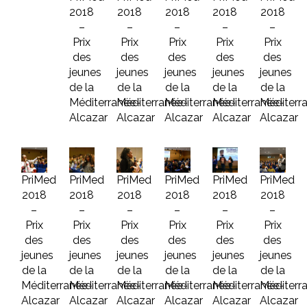
2018
2018
2018
2018
2018
–
–
–
–
–
Prix
Prix
Prix
Prix
Prix
des
des
des
des
des
jeunes
jeunes
jeunes
jeunes
jeunes
de la
de la
de la
de la
de la
Méditerranée-
Méditerranée-
Méditerranée-
Méditerranée-
Méditerr
Alcazar
Alcazar
Alcazar
Alcazar
Alcazar
PriMed
PriMed
PriMed
PriMed
PriMed
PriMed
2018
2018
2018
2018
2018
2018
–
–
–
–
–
–
Prix
Prix
Prix
Prix
Prix
Prix
des
des
des
des
des
des
jeunes
jeunes
jeunes
jeunes
jeunes
jeunes
de la
de la
de la
de la
de la
de la
Méditerranée-
Méditerranée-
Méditerranée-
Méditerranée-
Méditerranée-
Méditerr
Alcazar
Alcazar
Alcazar
Alcazar
Alcazar
Alcazar