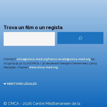
Trova un film o un regista
CONTACT
cmca@cmca-med.org
franco.revelli@cmca-med.org
Tél :
0033(0)4 91 42 03 02
CMCA / 30 boulevard Georges Clemenceau
13004
Marseille - France |
www.cmca-med.org
➠ MENTIONS LÉGALES
© CMCA - 2026
Centre Méditerranéen de la