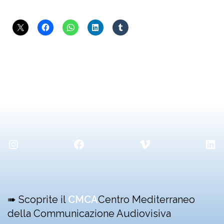
Instagram
Facebook
Vimeo
Lin
➠ Scoprite il
CMCA
Centro Mediterraneo
della Communicazione Audiovisiva