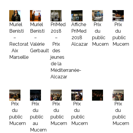
Muriel
Muriel
PriMed
Affiche
Prix
Prix
Benisti
Benisti
2018
PriMed
du
du
–
–
–
2018
public
public
Rectorat
Valérie
Prix
Alcazar
Mucem
Mucem
Aix
Gerbault
des
Marseille
jeunes
de la
Méditerranée-
Alcazar
Prix
Prix
Prix
Prix
Prix
du
du
du
du
du
public
public
public
public
public
Mucem
au
Mucem
Mucem
Mucem
Mucem