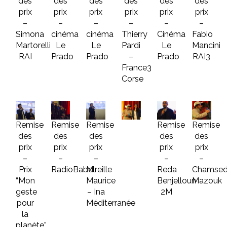
des
des
des
des
des
des
prix
prix
prix
prix
prix
prix
–
–
–
–
–
–
Simona
cinéma
cinéma
Thierry
Cinéma
Fabio
Martorelli
Le
Le
Pardi
Le
Mancini
RAI
Prado
Prado
–
Prado
RAI3
France3
Corse
Remise
Remise
Remise
Remise
Remise
des
des
des
des
des
prix
prix
prix
prix
prix
–
–
–
–
–
Prix
RadioBabel
Mireille
Reda
Chamsed
“Mon
Maurice
Benjelloun
Mazouk
geste
– Ina
2M
pour
Méditerranée
la
planète”