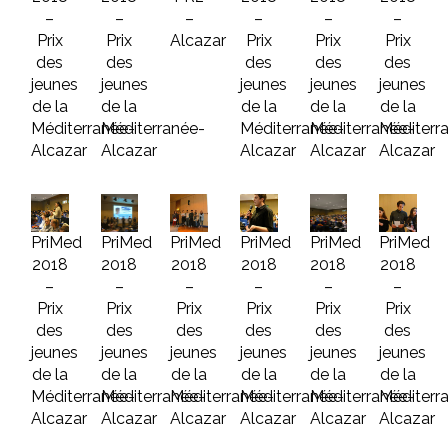
–
–
–
–
–
–
Prix
Prix
Alcazar
Prix
Prix
Prix
des
des
des
des
des
jeunes
jeunes
jeunes
jeunes
jeunes
de la
de la
de la
de la
de la
Méditerranée-
Méditerranée-
Méditerranée-
Méditerranée-
Méditerr
Alcazar
Alcazar
Alcazar
Alcazar
Alcazar
PriMed
PriMed
PriMed
PriMed
PriMed
PriMed
2018
2018
2018
2018
2018
2018
–
–
–
–
–
–
Prix
Prix
Prix
Prix
Prix
Prix
des
des
des
des
des
des
jeunes
jeunes
jeunes
jeunes
jeunes
jeunes
de la
de la
de la
de la
de la
de la
Méditerranée-
Méditerranée-
Méditerranée-
Méditerranée-
Méditerranée-
Méditerr
Alcazar
Alcazar
Alcazar
Alcazar
Alcazar
Alcazar