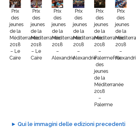
Prix
Prix
Prix
Prix
Prix
Prix
des
des
des
des
des
des
jeunes
jeunes
jeunes
jeunes
jeunes
jeunes
de la
de la
de la
de la
de la
de la
Méditerranée
Méditerranée
Méditerranée
Méditerranée
Méditerranée
Méditerr
2018
2018
2018
2018
2018
2018
– Le
– Le
–
–
–
–
Caire
Caire
Alexandrie
Alexandrie
PalermePrix
Alexandr
des
jeunes
de la
Méditerranée
2018
–
Palerme
► Qui le immagini delle edizioni precedenti