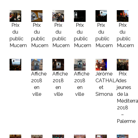
Prix
Prix
Prix
Prix
Prix
Prix
du
du
du
du
du
du
public
public
public
public
public
public
Mucem
Mucem
Mucem
Mucem
Mucem
Mucem
Affiche
Affiche
Affiche
Jérôme
Prix
2018
2018
2018
CATHALA
des
en
en
en
et
jeunes
ville
ville
ville
Simona
de la
Méditerr
2018
–
Palerme