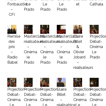
Fonbaustier
Le
Le
Le
et
Cathala
–
Prado
Prado
Prado
CFI
Remise
Masterclass
Masterclass
Masterclass
Claire
Projectio
des
réalisateurs
réalisateurs
réalisateurs
Billet
Débat-
prix
–
–
–
&
Cinéma
–
Cinéma
Cinéma
Cinéma
Olivier
Le
Radio
le
le
le
Jobard
Prado
Babel
Prado
Prado
Prado
–
réalisateurs
Projection-
Projection-
Projection-
Claire
Projection-
Projectio
Débat-
Débat-
Débat-
Billet
Débat-
Débat-
Cinéma
Cinéma
Cinéma
–
Cinéma
Cinéma
Le
Le
Le
réalisatrice
Le
Le