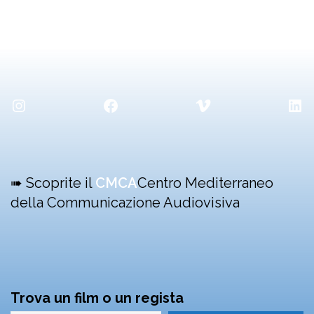
Instagram
Facebook
Vimeo
Lin
➠ Scoprite il
CMCA
Centro Mediterraneo
della Communicazione Audiovisiva
Trova un film o un regista