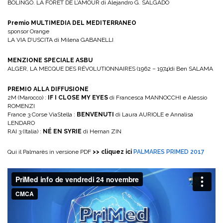
BOLINGO. LA FORÊT DE L’AMOUR di Alejandro G. SALGADO
Premio MULTIMEDIA DEL MEDITERRANEO
sponsor Orange
LA VIA D’USCITA di Milena GABANELLI
MENZIONE SPECIALE ASBU
ALGER, LA MECQUE DES RÉVOLUTIONNAIRES (1962 – 1974)di Ben SALAMA
PREMIO ALLA DIFFUSIONE
2M (Marocco) :
IF I CLOSE MY EYES
di Francesca MANNOCCHI e Alessio
ROMENZI
France 3 Corse ViaStella :
BENVENUTI
di Laura AURIOLE e Annalisa
LENDARO
RAI 3 (Italia) :
NÉ EN SYRIE
di Hernan ZIN
Qui il Palmarès in versione PDF
>> cliquez ici
PALMARES PRIMED 2017