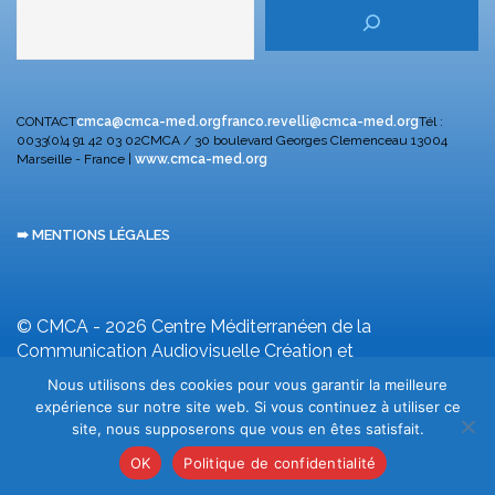
CONTACT
cmca@cmca-med.org
franco.revelli@cmca-med.org
Tél :
0033(0)4 91 42 03 02
CMCA / 30 boulevard Georges Clemenceau
13004
Marseille - France |
www.cmca-med.org
➠ MENTIONS LÉGALES
© CMCA - 2026
Centre Méditerranéen de la
Communication Audiovisuelle
Création et
développement F. Revelli
Nous utilisons des cookies pour vous garantir la meilleure
expérience sur notre site web. Si vous continuez à utiliser ce
site, nous supposerons que vous en êtes satisfait.
OK
Politique de confidentialité