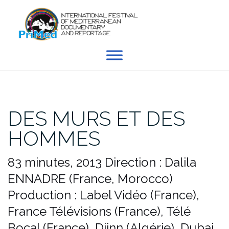
Skip
to
content
DES MURS ET DES
HOMMES
83 minutes, 2013
Direction : Dalila
ENNADRE (France, Morocco)
Production : Label Vidéo (France),
France Télévisions (France), Télé
Bocal (France), Djinn (Algérie), Dubai