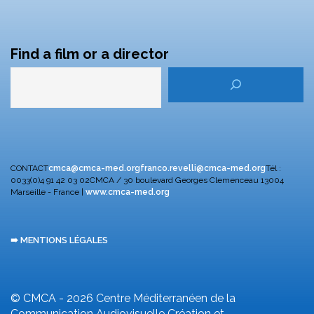
Find a film or a director
CONTACT
cmca@cmca-med.org
franco.revelli@cmca-med.org
Tél :
0033(0)4 91 42 03 02
CMCA / 30 boulevard Georges Clemenceau
13004
Marseille - France |
www.cmca-med.org
➠ MENTIONS LÉGALES
© CMCA - 2026
Centre Méditerranéen de la
Communication Audiovisuelle
Création et