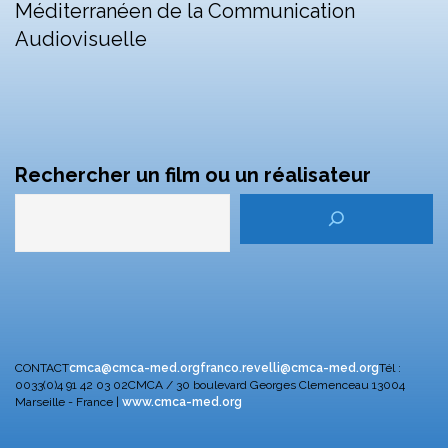
Méditerranéen de la Communication
Audiovisuelle
Rechercher un film ou un réalisateur
CONTACT
cmca@cmca-med.org
franco.revelli@cmca-med.org
Tél :
0033(0)4 91 42 03 02
CMCA / 30 boulevard Georges Clemenceau
13004
Marseille - France |
www.cmca-med.org