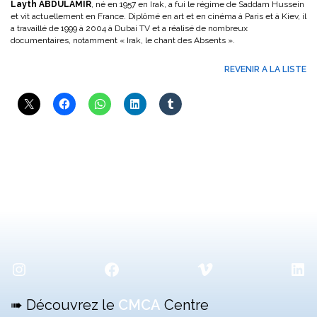
Layth ABDULAMIR
, né en 1957 en Irak, a fui le régime de Saddam Hussein
et vit actuellement en France. Diplômé en art et en cinéma à Paris et à Kiev, il
a travaillé de 1999 à 2004 à Dubai TV et a réalisé de nombreux
documentaires, notamment « Irak, le chant des Absents ».
REVENIR A LA LISTE
Instagram
Facebook
Vimeo
Lin
➠ Découvrez le
CMCA
Centre