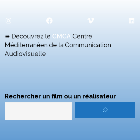
Instagram
Facebook
Vimeo
Lin
➠ Découvrez le
CMCA
Centre
Méditerranéen de la Communication
Audiovisuelle
Rechercher un film ou un réalisateur