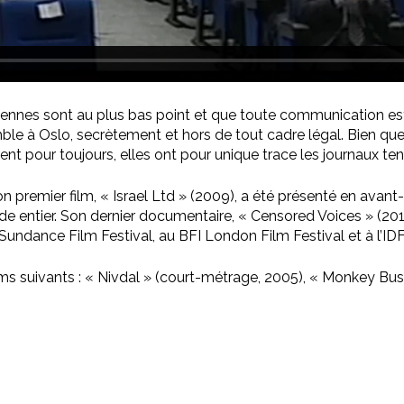
iniennes sont au plus bas point et que toute communication est
mble à Oslo, secrètement et hors de tout cadre légal. Bien qu
t pour toujours, elles ont pour unique trace les journaux ten
Son premier film, « Israel Ltd » (2009), a été présenté en ava
 entier. Son dernier documentaire, « Censored Voices » (2015),
undance Film Festival, au BFI London Film Festival et à l’ID
ilms suivants : « Nivdal » (court-métrage, 2005), « Monkey Bu