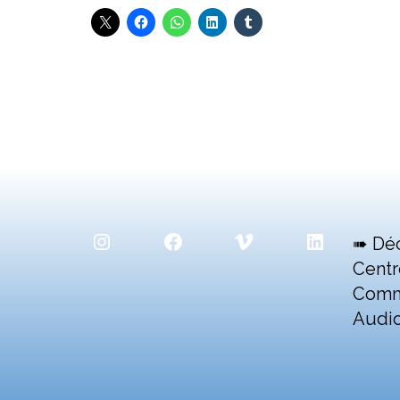
Instagram
Facebook
Vimeo
LinkedIn
➠ Dé
Centr
Comm
Audio