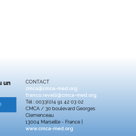
CONTACT
u un
cmca@cmca-med.org
franco.revelli@cmca-med.org
Tél : 0033(0)4 91 42 03 02
CMCA / 30 boulevard Georges
Clemenceau
13004 Marseille - France |
www.cmca-med.org