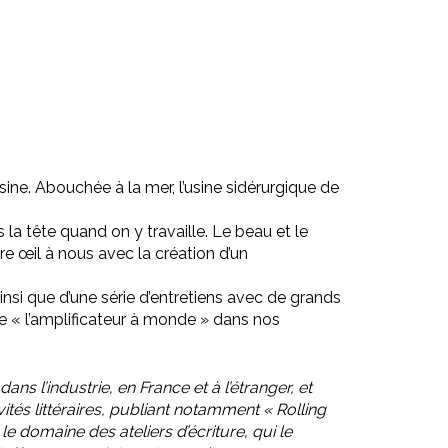
 usine. Abouchée à la mer, l’usine sidérurgique de
s la tête quand on y travaille. Le beau et le
tre œil à nous avec la création d’un
nsi que d’une série d’entretiens avec de grands
 de « l’amplificateur à monde » dans nos
ans l’industrie, en France et à l’étranger, et
vités littéraires, publiant notamment « Rolling
 domaine des ateliers d’écriture, qui le