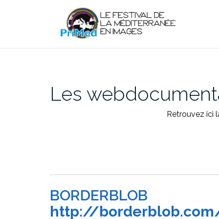
Aller
au
contenu
Les webdocumentai
Retrouvez ici 
BORDERBLOB
http://borderblob.com