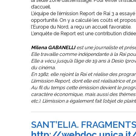
la seule zone d’atterrissage. Pour éviter l’insta
d’accueil.
L’équipe de l’émission Report de Rai 3 a essayé 
opportunité. On y a calculé les coûts et prop
l’Europe du Nord, a reçu un accueil favorable.
L’enquête de Report est une contribution d’idé
Milena GABANELLI
est une journaliste et présen
Elle travaille comme indépendante à la Rai pour
Elle a vécu jusqu’à l’âge de 19 ans à Desio (pro
du cinéma.
En 1982, elle rejoint la Rai et réalise des prog
L’émission Report, dont elle est réalisatrice et 
Au fil du temps cette émission devient le progr
caractère économique, mais aussi des thèmes liés
etc.). L’émission a également fait l’objet de pl
SANT’ELIA. FRAGMENTS
http://webdoc.unica.it