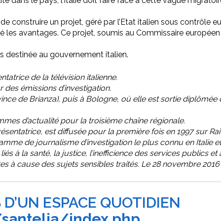
bilité dans le pays, l’Italie doit faire face à cette vague migra
de construire un projet, géré par l’Etat italien sous contrôle
osé les avantages. Ce projet, soumis au Commissaire europé
es destinée au gouvernement italien.
tatrice de la télévision italienne.
 des émissions d’investigation.
vince de Brianza), puis à Bologne, où elle est sortie diplômée
rammes d’actualité pour la troisième chaîne régionale.
présentatrice, est diffusée pour la première fois en 1997 sur Ra
amme de journalisme d’investigation le plus connu en Italie e
 à la santé, la justice, l’inefficience des services publics e
aintes à cause des sujets sensibles traités. Le 28 novembre 2016
 D’UN ESPACE QUOTIDIEN
/santelia/index.php