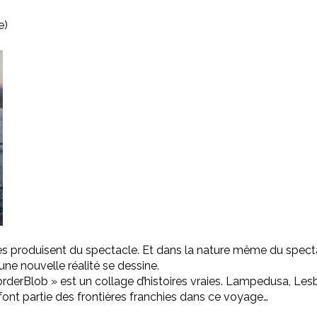
e)
ères produisent du spectacle. Et dans la nature même du specta
 une nouvelle réalité se dessine.
rderBlob » est un collage d’histoires vraies. Lampedusa, Lesb
ul font partie des frontières franchies dans ce voyage…