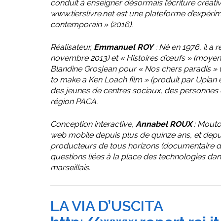
conduit à enseigner désormais l’écriture créativ
www.tierslivre.net est une plateforme d’expérimen
contemporain » (2016).
Réalisateur,
Emmanuel ROY
: Né en 1976, il a
novembre 2013) et « Histoires d’œufs » (moyen
Blandine Grosjean pour « Nos chers paradis » (
to make a Ken Loach film » (produit par Upian et
des jeunes de centres sociaux, des personnes dé
région PACA.
Conception interactive,
Annabel ROUX
: Mouton
web mobile depuis plus de quinze ans, et depuis
producteurs de tous horizons (documentaire de
questions liées à la place des technologies dans 
marseillais.
LA VIA D’USCITA