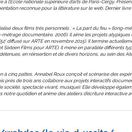
e à l’École nationale supérieure d’arts de Paris-Cergy. Présent
tation reconnue pour la littérature sur le web. Dernier livre p
 réalisé deux films très personnels : « La part du feu » (long
-métrage documentaire, 2006). Il aime les projets atypiques 
52’ diffusé sur ARTE en novembre 2015). Il termine actuellem
 Sixteen Films pour ARTE). Il mène en parallèle différents typ
tenues, en réinsertion et de divers horizons, au sein des Atel
 à cinq pattes, Annabel Roux conçoit et scénarise des expérien
 près de trois ans collabore aux projets interactifs document
 société, spectacle vivant, musique). Elle développe égalem
notre quotidien et anime des ateliers d’écriture interactive ave