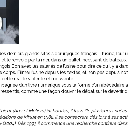
un des derniers grands sites sidérurgiques français – l’usine, leur
et le renvoie par la mer, dans un ballet incessant de bateaux.
çois Bon avec les salariés de l’usine pour dire ce qu’il y a dan
 le corps. Filmer l’usine depuis les textes, et non pas depuis no
cette réalité violente et mouvante.
ompagnée d’un livre numérique sous la forme d’un abécédaire ai
ur ressentis, comme une façon d’ouvrir le débat sur le devenir
eur (Arts et Métiers) inabouties, il travaille plusieurs années d
 éditions de Minuit en 1982. Il se consacrera dès lors à ses acti
 (2004). Dès 1993 il commence une recherche continue dans le