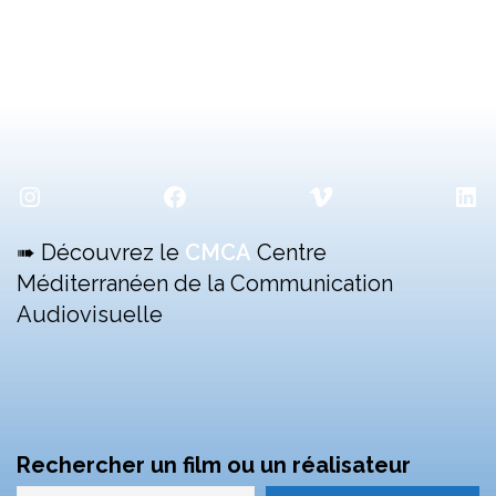
Instagram
Facebook
Vimeo
Lin
➠ Découvrez le
CMCA
Centre
Méditerranéen de la Communication
Audiovisuelle
Rechercher un film ou un réalisateur