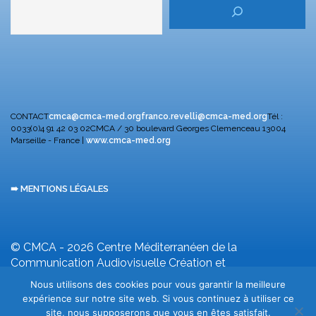
CONTACT
cmca@cmca-med.org
franco.revelli@cmca-med.org
Tél :
0033(0)4 91 42 03 02
CMCA / 30 boulevard Georges Clemenceau
13004
Marseille - France |
www.cmca-med.org
➠ MENTIONS LÉGALES
© CMCA - 2026
Centre Méditerranéen de la
Communication Audiovisuelle
Création et
développement F. Revelli
Nous utilisons des cookies pour vous garantir la meilleure
expérience sur notre site web. Si vous continuez à utiliser ce
site, nous supposerons que vous en êtes satisfait.