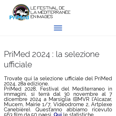
Skip
to
content
PriMed 2024 : la selezione
ufficiale
Trovate qui la selezione ufficiale del PriMed
2024, 28a edizione.
PriMed 2028, Festival del Mediterraneo in
immagini, si terrà dal 30 novembre al 7
dicembre 2024 a Marsiglia (BMVR l’Alcazar,
Mucem, Mairie 1/7, Vidéodrome 2, Artplexe
Canebière). Quest’anno abbiamo ricevuto
563 film da 50 paesi.
Qui
le statistiche.