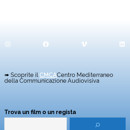
Instagram
Facebook
Vimeo
Lin
➠ Scoprite il
CMCA
Centro Mediterraneo
della Communicazione Audiovisiva
Trova un film o un regista