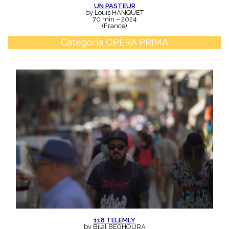
UN PASTEUR
by Louis HANQUET
70 min – 2024
(France)
Categoria
OPERA PRIMA
118 TELEMLY
by Bilal BEGHOURA