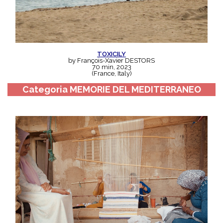
TOXICILY
by François-Xavier DESTORS
70 min, 2023
(France, Italy)
Categoria
MEMORIE DEL MEDITERRANEO