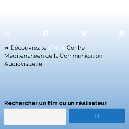
Instagram
Facebook
Vimeo
Lin
➠ Découvrez le
CMCA
Centre
Méditerranéen de la Communication
Audiovisuelle
Rechercher un film ou un réalisateur