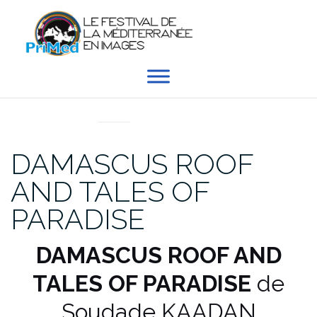
Aller
au
contenu
EN DIRECT DU PRIMED
DAMASCUS ROOF
AND TALES OF
PARADISE
DAMASCUS ROOF AND
TALES OF PARADISE
de
Soudade KAADAN