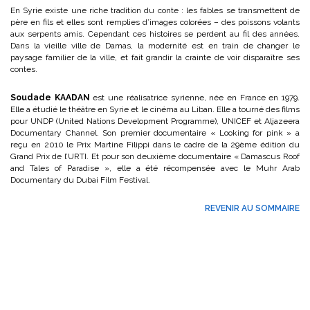
En Syrie existe une riche tradition du conte : les fables se transmettent de
père en fils et elles sont remplies d’images colorées – des poissons volants
aux serpents amis. Cependant ces histoires se perdent au fil des années.
Dans la vieille ville de Damas, la modernité est en train de changer le
paysage familier de la ville, et fait grandir la crainte de voir disparaître ses
contes.
Soudade KAADAN
est une réalisatrice syrienne, née en France en 1979.
Elle a étudié le théâtre en Syrie et le cinéma au Liban. Elle a tourné des films
pour UNDP (United Nations Development Programme), UNICEF et Aljazeera
Documentary Channel. Son premier documentaire « Looking for pink » a
reçu en 2010 le Prix Martine Filippi dans le cadre de la 29ème édition du
Grand Prix de l’URTI. Et pour son deuxième documentaire « Damascus Roof
and Tales of Paradise », elle a été récompensée avec le Muhr Arab
Documentary du Dubai Film Festival.
REVENIR AU SOMMAIRE