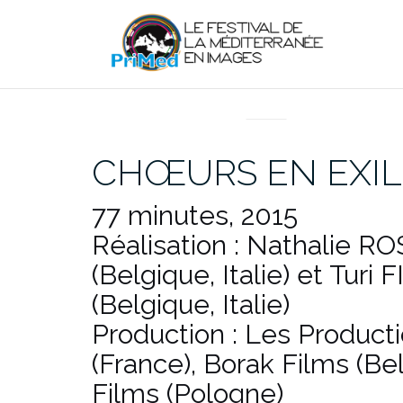
Aller
au
contenu
EN DIRECT DU PRIMED
CHŒURS EN EXIL
77 minutes, 2015
Réalisation : Nathalie R
(Belgique, Italie) et Tu
(Belgique, Italie)
Production : Les Product
(France), Borak Films (Be
Films (Pologne)