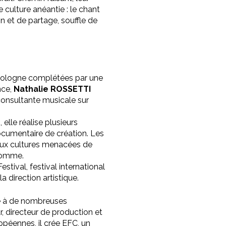
 culture anéantie : le chant
n et de partage, souffle de
 Bologne complétées par une
nce,
Nathalie ROSSETTI
 consultante musicale sur
elle réalise plusieurs
ocumentaire de création. Les
t, aux cultures menacées de
’homme.
stival, festival international
 direction artistique.
e à de nombreuses
 directeur de production et
ropéennes, il crée EFC, un