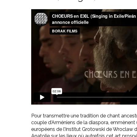
Pour transmettre une tradition de chant ancestra
couple d’Arméniens de la diaspora, emmènent 
européens de l’Institut Grotowski de Wroclaw d
Anatolie sur les lieux où autrefois cet art prospé