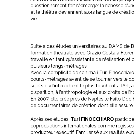
questionnement fait réémerger la richesse d’une
et le théâtre deviennent alors langue de créatio
vie.
Suite à des études universitaires au DAMS de
formation théâtrale avec Orazio Costa à Flore
travaille en tant qu’assistante de réalisation et
plusieurs longs-métrages.
Avec la complicité de son mari Turi Finocchiaro, 
courts-métrages avant de se tourner vers le d
sujets qui l’interpellent le plus touchent à l’Ar
disparition, à l’anthropologie et aux droits de l
En 2007, elle crée près de Naples le Faito Doc Fe
de documentaires de création dont elle assure la
Après ses études,
Turi FINOCCHIARO
particip
coproductions internationales comme régisseur,
producteur exécutif. Familiarisé aux réalités eu