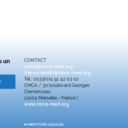
CONTACT
u un
cmca@cmca-med.org
franco.revelli@cmca-med.org
Tél : 0033(0)4 91 42 03 02
CMCA / 30 boulevard Georges
Clemenceau
13004 Marseille - France |
www.cmca-med.org
➠ MENTIONS LÉGALES