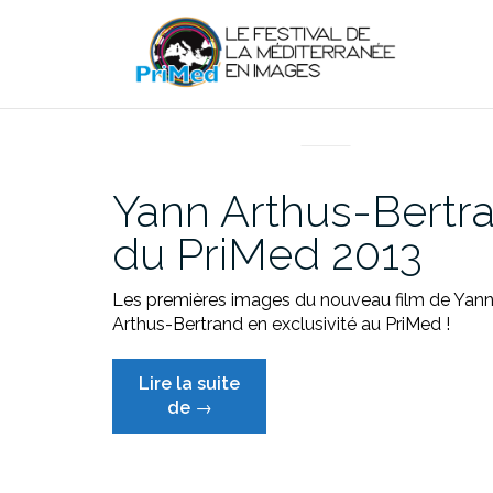
Aller
au
contenu
EN DIRECT DU PRIMED
Yann Arthus-Bertra
du PriMed 2013
Les premières images du nouveau film de Yan
Arthus-Bertrand en exclusivité au PriMed !
Lire la suite
« Yann
de
→
Arthus-
Bertrand
parrain