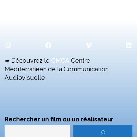
Instagram
Facebook
Vimeo
Lin
➠ Découvrez le
CMCA
Centre
Méditerranéen de la Communication
Audiovisuelle
Rechercher un film ou un réalisateur