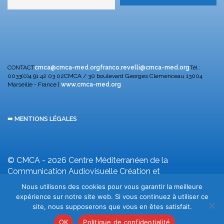
CONTACT
cmca@cmca-med.org
franco.revelli@cmca-med.org
Tél :
0033(0)4 91 42 03 02
CMCA / 30 boulevard Georges Clemenceau
13004
Marseille - France |
www.cmca-med.org
➠ MENTIONS LÉGALES
© CMCA - 2026
Centre Méditerranéen de la
Communication Audiovisuelle
Création et
développement F. Revelli
Nous utilisons des cookies pour vous garantir la meilleure
expérience sur notre site web. Si vous continuez à utiliser ce
site, nous supposerons que vous en êtes satisfait.
OK
Politique de confidentialité