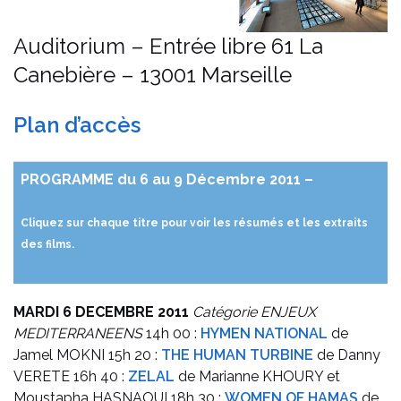
Auditorium – Entrée libre
61 La
Canebière – 13001 Marseille
Plan d’accès
PROGRAMME du 6 au 9 Décembre 2011 –
Cliquez sur chaque titre pour voir les résumés et les extraits
des films.
MARDI 6 DECEMBRE 2011
Catégorie ENJEUX
MEDITERRANEENS
14h 00 :
HYMEN NATIONAL
de
Jamel MOKNI
15h 20 :
THE HUMAN TURBINE
de Danny
VERETE
16h 40 :
ZELAL
de Marianne KHOURY et
Moustapha HASNAOUI
18h 30 :
WOMEN OF HAMAS
de