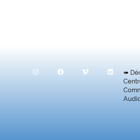
Instagram
Facebook
Vimeo
LinkedIn
➠ Dé
Centr
Comm
Audio