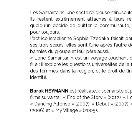
Les Samaritains, une secte religieuse minuscule,
Ils restent extrêmement attachés à leurs règl
quelqu’un décide de quitter la communauté, i
pour toujours.
L’actrice israélienne Sophie Tzedaka faisait p
ses trois sœurs, elles sont l’une après l’autre 
bannies du groupe et leur père aussi.
« Lone Samaritan » est un voyage touchant da
fille : il explore les questions universelles de la
des femmes dans la religion, et le droit de l’i
identité.
Barak HEYMANN
est réalisateur, scénariste et p
films suivants : « End of the Story » (2012), « 
« Dancing Alfonso » (2007), « Debut » (2007), 
(2006) et « My Village » (2005).