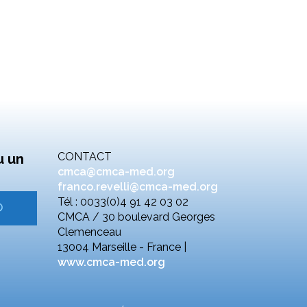
CONTACT
u un
cmca@cmca-med.org
franco.revelli@cmca-med.org
Tél : 0033(0)4 91 42 03 02
CMCA / 30 boulevard Georges
Clemenceau
13004 Marseille - France |
www.cmca-med.org