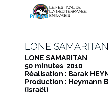
Aller
au
contenu
EN DIRECT DU PRIMED
LONE SAMARITA
LONE SAMARITAN
50 minutes, 2010
Réalisation : Barak HEY
Production : Heymann B
(Israël)