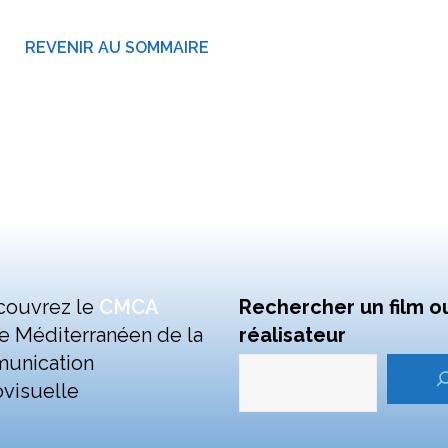
REVENIR AU SOMMAIRE
couvrez le
CMCA
Rechercher un film o
e Méditerranéen de la
réalisateur
unication
visuelle