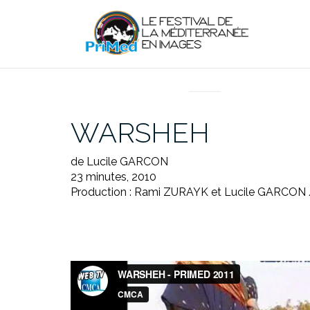
Aller
au
contenu
EN DIRECT DU PRIMED
WARSHEH
de Lucile GARCON
23 minutes, 2010
Production : Rami ZURAYK et Lucile GARCON 