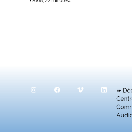
(2008, 22 minutes).
Instagram
Facebook
Vimeo
LinkedIn
➠ Dé
Centr
Comm
Audio