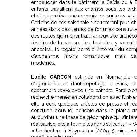
embaucher dans le bâtiment, à Saïda ou à B
enfants travaillent aux champs sous les ordr
chef qui prélève une commission sur leurs salai
Certains de ces saisonniers ne rentrent plus che
années dans des tentes de fortunes construite
des routes qui mènent au fameux site archéol
fenêtre de la voiture, les touristes y voie
ancestral, le regard porté à l’intérieur du c
d’archaïsme, moins romantique, mais ca
modernes.
Lucile GARCON
est née en Normandie en
d’agronomie et d’anthropologie à Paris, e
septembre 2009 avec une caméra. Parallèleme
recherche menés en collaboration avec l’univer
elle a écrit quelques articles de presse et ré
condition d’ouvrier agricole dans la plaine
aujourd’hui une thèse de géographie qui s’inté
réalisatrice, elle a tourné les films suivants : «
« Un hectare à Beyrouth » (2009, 5 minutes)