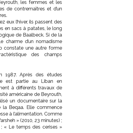
eyrouth, les femmes et les
es de contremaîtres et d’un
res.
z eux l’hiver, ils passent des
s en sacs à patates, le long
ogique de Baalbeck. Si de la
nt le charme d’un nomadisme
amp constate une autre forme
ractéristique des champs
 1987. Après des études
lle est partie au Liban en
nt à différents travaux de
sité américaine de Beyrouth,
alisé un documentaire sur la
 de la Beqaa. Elle commence
resse à l’alimentation. Comme
 Warsheh » (2010, 23 minutes) ;
 ; « Le temps des cerises »