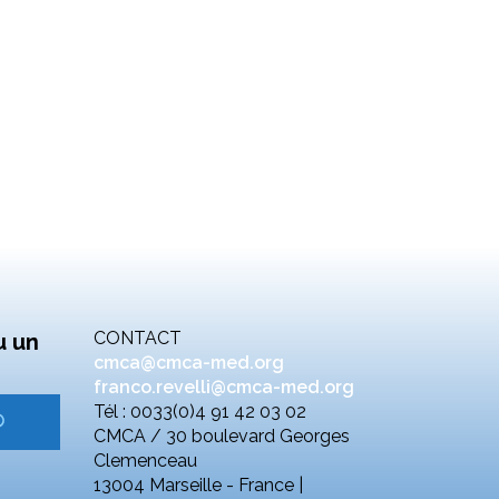
CONTACT
u un
cmca@cmca-med.org
franco.revelli@cmca-med.org
Tél : 0033(0)4 91 42 03 02
CMCA / 30 boulevard Georges
Clemenceau
13004 Marseille - France |