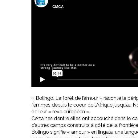
« Bolingo. La forêt de l’amour » raconte le périp
femmes depuis le coeur de l’Afrique jusqu’au N
de leur « rêve européen ».
Certaines d’entre elles ont accouché dans le 
d’autres camps construits à côté de la frontière
Bolingo signifie « amour » en lingala, une lang