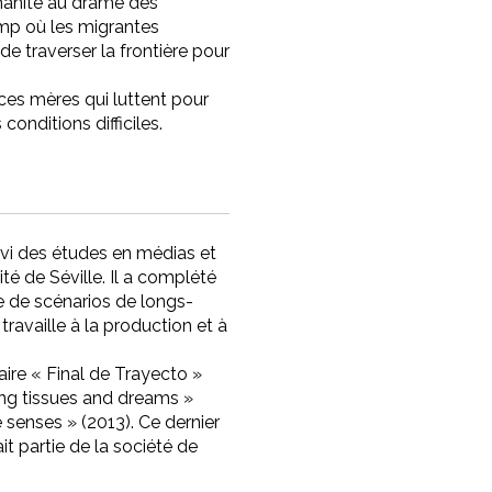
manité au drame des
amp où les migrantes
de traverser la frontière pour
ces mères qui luttent pour
conditions difficiles.
uivi des études en médias et
ité de Séville. Il a complété
e de scénarios de longs-
travaille à la production et à
aire « Final de Trayecto »
ng tissues and dreams »
 senses » (2013). Ce dernier
it partie de la société de