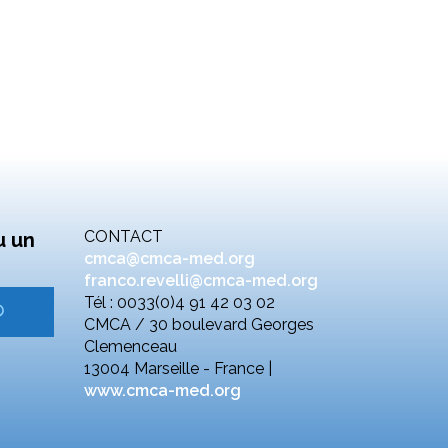
CONTACT
u un
cmca@cmca-med.org
franco.revelli@cmca-med.org
Tél : 0033(0)4 91 42 03 02
CMCA / 30 boulevard Georges
Clemenceau
13004 Marseille - France |
www.cmca-med.org