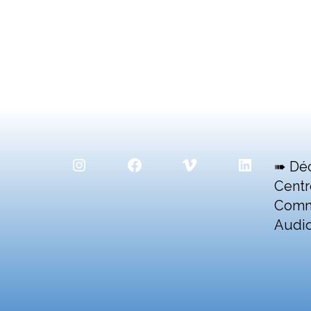
Instagram
Facebook
Vimeo
LinkedIn
➠ Dé
Centr
Comm
Audio