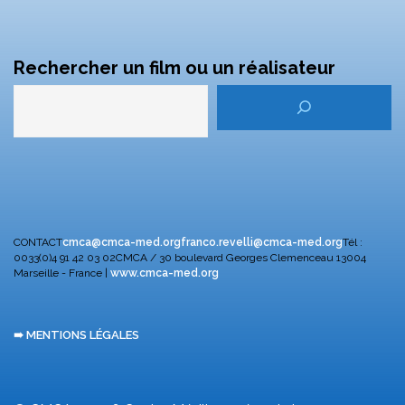
Rechercher un film ou un réalisateur
CONTACT
cmca@cmca-med.org
franco.revelli@cmca-med.org
Tél :
0033(0)4 91 42 03 02
CMCA / 30 boulevard Georges Clemenceau
13004
Marseille - France |
www.cmca-med.org
➠ MENTIONS LÉGALES