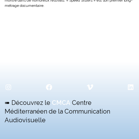
montré dans de nombreux festivals. « Speed Sisters » est son premier long-
métrage documentaire.
Instagram
Facebook
Vimeo
Lin
➠ Découvrez le
CMCA
Centre
Méditerranéen de la Communication
Audiovisuelle