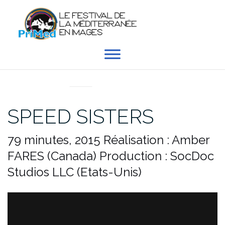
Aller
au
contenu
EN DIRECT DU PRIMED
SPEED SISTERS
79 minutes, 2015
Réalisation : Amber
FARES (Canada)
Production : SocDoc
Studios LLC (Etats-Unis)