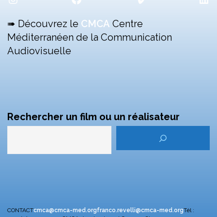
➠ Découvrez le
CMCA
Centre
Méditerranéen de la Communication
Audiovisuelle
Rechercher un film ou un réalisateur
CONTACT
cmca@cmca-med.org
franco.revelli@cmca-med.org
Tél :