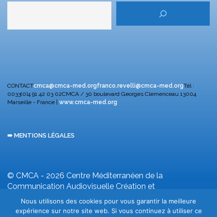
CONTACT
cmca@cmca-med.org
franco.revelli@cmca-med.org
Tél :
0033(0)4 91 42 03 02
CMCA / 30 boulevard Georges Clemenceau
13004
Marseille - France |
www.cmca-med.org
➠ MENTIONS LÉGALES
© CMCA - 2026
Centre Méditerranéen de la
Communication Audiovisuelle
Création et
développement F. Revelli
Nous utilisons des cookies pour vous garantir la meilleure
expérience sur notre site web. Si vous continuez à utiliser ce