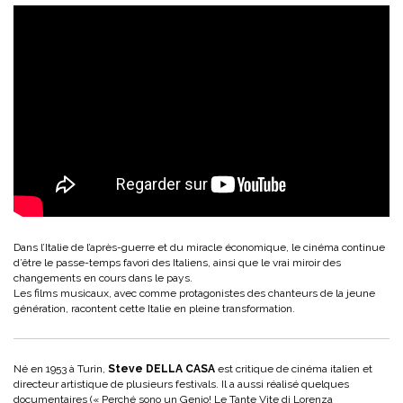
Dans l’Italie de l’après-guerre et du miracle économique, le cinéma continue
d’être le passe-temps favori des Italiens, ainsi que le vrai miroir des
changements en cours dans le pays.
Les films musicaux, avec comme protagonistes des chanteurs de la jeune
génération, racontent cette Italie en pleine transformation.
Né en 1953 à Turin,
Steve DELLA CASA
est critique de cinéma italien et
directeur artistique de plusieurs festivals. Il a aussi réalisé quelques
documentaires (« Perché sono un Genio! Le Tante Vite di Lorenza