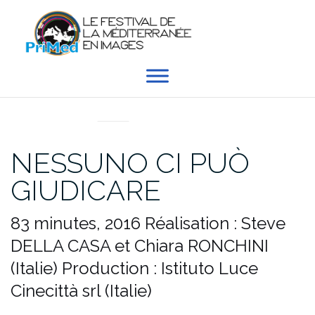
Aller
au
contenu
EN DIRECT DU PRIMED
NESSUNO CI PUÒ
GIUDICARE
83 minutes, 2016
Réalisation : Steve
DELLA CASA et Chiara RONCHINI
(Italie)
Production : Istituto Luce
Cinecittà srl (Italie)