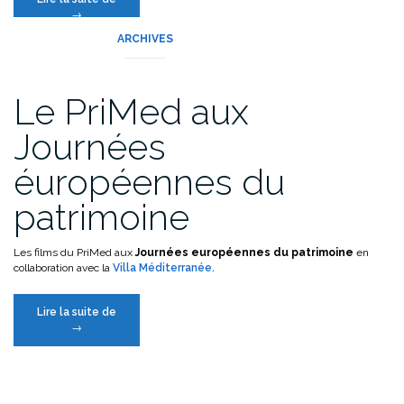
photos
→
du
ARCHIVES
PriMed
2013 »
Le PriMed aux
Journées
éuropéennes du
patrimoine
Les films du PriMed aux
Journées européennes du patrimoine
en
collaboration avec la
Villa Méditerranée.
« Le
Lire la suite de
PriMed
→
aux
Journées
éuropéennes
du
patrimoine »