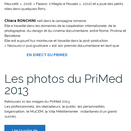
Mazzetti », 2016; « Flaiano: il Meglio è Passato », 2010) et a joué des petits
rôles dans quelques films.
Chiara RONCHINI
naît dans la campagne romaine.
Elle a travaillé dans les domaines de la coopération internationale, de la
photographie, du design et du cinéma documentaire, entre Rome, Pristina et
Barcelone.
Elle est aujourd’hui monteuse et travaille dans la post-production.
« Nessuno ci può giudicare » est son premier documentaire en tant que
réalisatrice.
EN DIRECT DU PRIMED
Les photos du PriMed
2013
Retrouvez ici les images du PriMed 2013.
Les professionnels, les réalisateurs, le public, les personnalités,
l’organisation, le MuCEM, la Villa Méditerranée : instantanés d’un grand
succès.
« Les
Lire la suite de