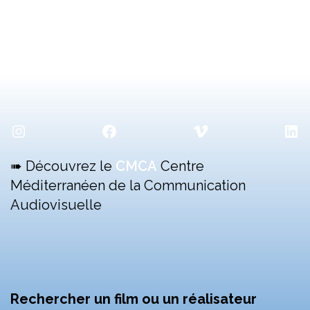
Instagram
Facebook
Vimeo
Lin
➠ Découvrez le
CMCA
Centre
Méditerranéen de la Communication
Audiovisuelle
Rechercher un film ou un réalisateur