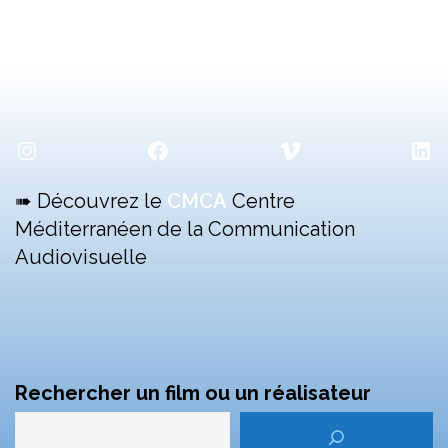
Instagram
Facebook
Vimeo
Lin
➠ Découvrez le
CMCA
Centre
Méditerranéen de la Communication
Audiovisuelle
Rechercher un film ou un réalisateur