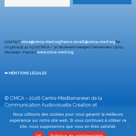
CONTACT
cmca@cmca-med.org
franco.revelli@cmca-med.org
Tél :
0033(0)4 91 42 03 02
CMCA / 30 boulevard Georges Clemenceau
13004
Marseille - France |
www.cmca-med.org
➠ MENTIONS LÉGALES
© CMCA - 2026
Centre Méditerranéen de la
Communication Audiovisuelle
Création et
développement F. Revelli
Nous utilisons des cookies pour vous garantir la meilleure
expérience sur notre site web. Si vous continuez à utiliser ce
site, nous supposerons que vous en êtes satisfait.
OK
Politique de confidentialité