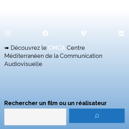
Instagram
Facebook
Vimeo
Lin
➠ Découvrez le
CMCA
Centre
Méditerranéen de la Communication
Audiovisuelle
Rechercher un film ou un réalisateur