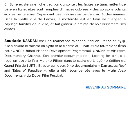
En Syrie existe une riche tradition du conte : les fables se transmettent de
père en fils et elles sont remplies d’images colorées – des poissons volants
aux serpents amis. Cependant ces histoires se perdent au fil des années.
Dans la vieille ville de Damas, la modernité est en train de changer le
paysage familier de la ville, et fait grandir la crainte de voir disparaître ses
contes.
Soudade KAADAN
est une réalisatrice syrienne, née en France en 1979.
Elle a étudié le théâtre en Syrie et le cinéma au Liban. Elle a tourné des films
pour UNDP (United Nations Development Programme), UNICEF et Aljazeera
Documentary Channel. Son premier documentaire « Looking for pink » a
reçu en 2010 le Prix Martine Filippi dans le cadre de la 29ème édition du
Grand Prix de l’URTI. Et pour son deuxième documentaire « Damascus Roof
and Tales of Paradise », elle a été récompensée avec le Muhr Arab
Documentary du Dubai Film Festival.
REVENIR AU SOMMAIRE