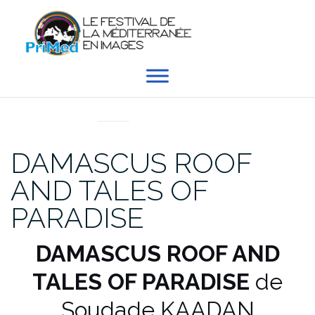
Aller
au
contenu
EN DIRECT DU PRIMED
DAMASCUS ROOF
AND TALES OF
PARADISE
DAMASCUS ROOF AND
TALES OF PARADISE
de
Soudade KAADAN