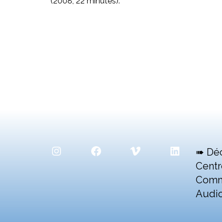
(2008, 22 minutes).
Instagram
Facebook
Vimeo
LinkedIn
➠ Dé
Centr
Comm
Audio