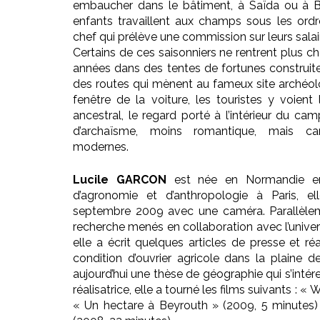
embaucher dans le bâtiment, à Saïda ou à B
enfants travaillent aux champs sous les ordr
chef qui prélève une commission sur leurs salai
Certains de ces saisonniers ne rentrent plus che
années dans des tentes de fortunes construite
des routes qui mènent au fameux site archéol
fenêtre de la voiture, les touristes y voie
ancestral, le regard porté à l’intérieur du c
d’archaïsme, moins romantique, mais ca
modernes.
Lucile GARCON
est née en Normandie en
d’agronomie et d’anthropologie à Paris, e
septembre 2009 avec une caméra. Parallèleme
recherche menés en collaboration avec l’univer
elle a écrit quelques articles de presse et ré
condition d’ouvrier agricole dans la plaine
aujourd’hui une thèse de géographie qui s’inté
réalisatrice, elle a tourné les films suivants : «
« Un hectare à Beyrouth » (2009, 5 minutes)