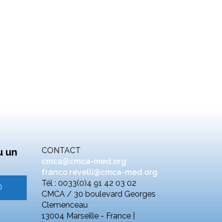
CONTACT
u un
cmca@cmca-med.org
franco.revelli@cmca-med.org
Tél : 0033(0)4 91 42 03 02
CMCA / 30 boulevard Georges
Clemenceau
13004 Marseille - France |