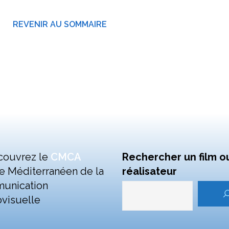
REVENIR AU SOMMAIRE
couvrez le
CMCA
Rechercher un film o
e Méditerranéen de la
réalisateur
unication
visuelle