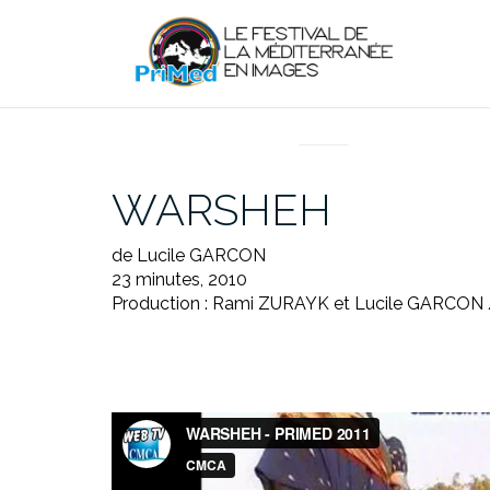
Aller
au
contenu
EN DIRECT DU PRIMED
WARSHEH
de Lucile GARCON
23 minutes, 2010
Production : Rami ZURAYK et Lucile GARCON 