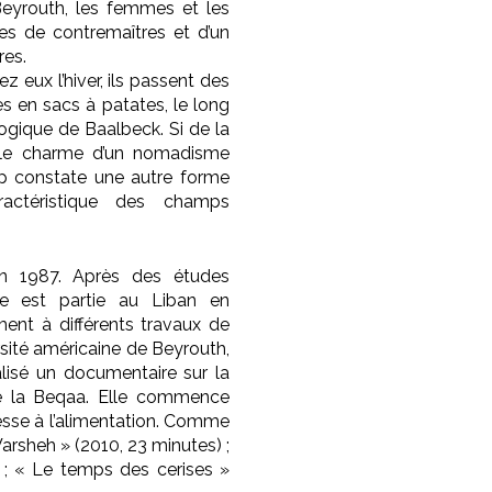
eyrouth, les femmes et les
es de contremaîtres et d’un
res.
z eux l’hiver, ils passent des
s en sacs à patates, le long
ogique de Baalbeck. Si de la
nt le charme d’un nomadisme
amp constate une autre forme
ractéristique des champs
 1987. Après des études
lle est partie au Liban en
nt à différents travaux de
sité américaine de Beyrouth,
alisé un documentaire sur la
 de la Beqaa. Elle commence
resse à l’alimentation. Comme
 Warsheh » (2010, 23 minutes) ;
 ; « Le temps des cerises »