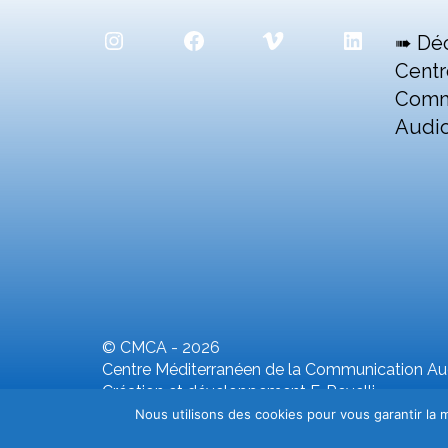
Instagram
Facebook
Vimeo
LinkedIn
➠ Dé
Centr
Comm
Audio
© CMCA - 2026
Centre Méditerranéen de la Communication Aud
Création et développement F. Revelli
Nous utilisons des cookies pour vous garantir la m