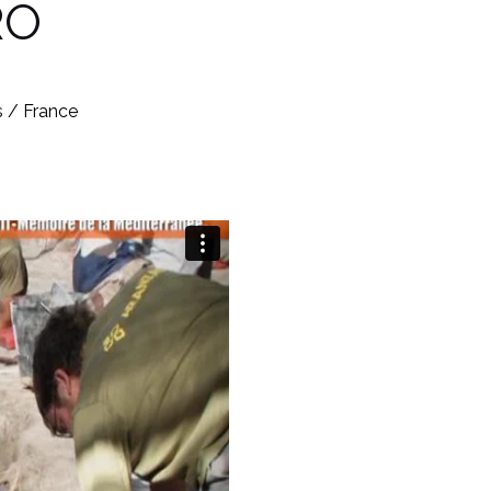
RO
s / France