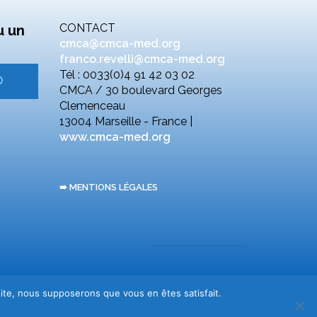
CONTACT
u un
cmca@cmca-med.org
franco.revelli@cmca-med.org
Tél : 0033(0)4 91 42 03 02
CMCA / 30 boulevard Georges
Clemenceau
13004 Marseille - France |
www.cmca-med.org
➠ MENTIONS LÉGALES
 site, nous supposerons que vous en êtes satisfait.