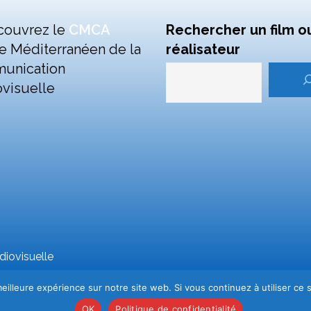
couvrez le
CMCA
Rechercher un film o
e Méditerranéen de la
réalisateur
unication
visuelle
iovisuelle
eilleure expérience sur notre site web. Si vous continuez à utiliser ce
OK
Politique de confidentialité