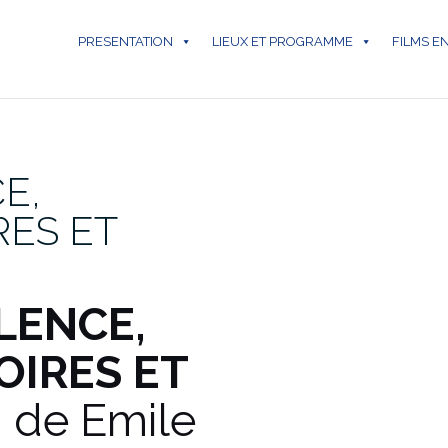
PRESENTATION
LIEUX ET PROGRAMME
FILMS E
E,
ES ET
ILENCE,
IRES ET
N
de Emile