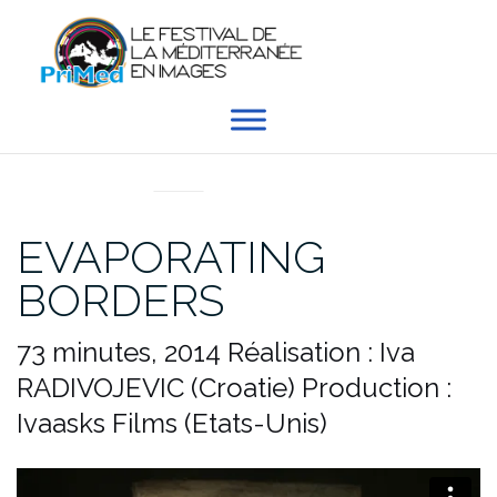
Aller
au
contenu
EN DIRECT DU PRIMED
EVAPORATING
BORDERS
73 minutes, 2014
Réalisation : Iva
RADIVOJEVIC (Croatie)
Production :
Ivaasks Films (Etats-Unis)