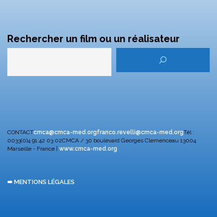
Rechercher un film ou un réalisateur
CONTACT
cmca@cmca-med.org
franco.revelli@cmca-med.org
Tél :
0033(0)4 91 42 03 02
CMCA / 30 boulevard Georges Clemenceau
13004
Marseille - France |
www.cmca-med.org
➠ MENTIONS LÉGALES