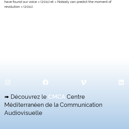
have found our voice » (2011) et « Nobody can predict the moment of
revolution » (2011).
Instagram
Facebook
Vimeo
Lin
➠ Découvrez le
CMCA
Centre
Méditerranéen de la Communication
Audiovisuelle