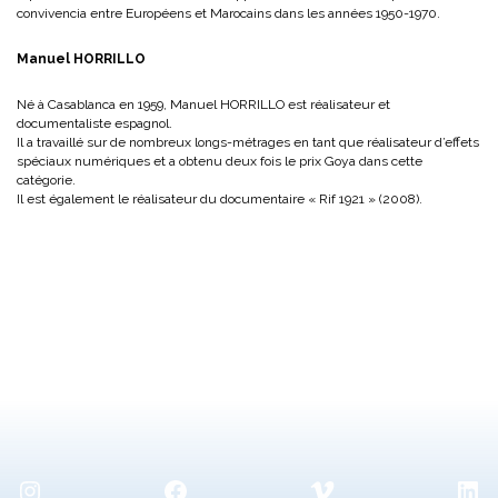
convivencia entre Européens et Marocains dans les années 1950-1970.
Manuel HORRILLO
Né à Casablanca en 1959, Manuel HORRILLO est réalisateur et
documentaliste espagnol.
Il a travaillé sur de nombreux longs-métrages en tant que réalisateur d’effets
spéciaux numériques et a obtenu deux fois le prix Goya dans cette
catégorie.
Il est également le réalisateur du documentaire « Rif 1921 » (2008).
Instagram
Facebook
Vimeo
Lin