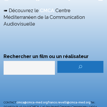
➠ Découvrez le
CMCA
Centre
Méditerranéen de la Communication
Audiovisuelle
Rechercher un film ou un réalisateur
CONTACT
cmca@cmca-med.org
franco.revelli@cmca-med.org
Tél :
0033(0)4 91 42 03 02
CMCA / 30 boulevard Georges Clemenceau
13004