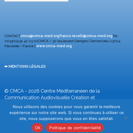
CONTACT
cmca@cmca-med.org
franco.revelli@cmca-med.org
Tél :
0033(0)4 91 42 03 02
CMCA / 30 boulevard Georges Clemenceau
13004
Marseille - France |
www.cmca-med.org
➠ MENTIONS LÉGALES
© CMCA - 2026
Centre Méditerranéen de la
Communication Audiovisuelle
Création et
développement F. Revelli
Nous utilisons des cookies pour vous garantir la meilleure
expérience sur notre site web. Si vous continuez à utiliser ce
site, nous supposerons que vous en êtes satisfait.
OK
Politique de confidentialité