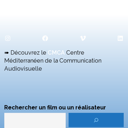
Instagram
Facebook
Vimeo
Lin
➠ Découvrez le
CMCA
Centre
Méditerranéen de la Communication
Audiovisuelle
Rechercher un film ou un réalisateur