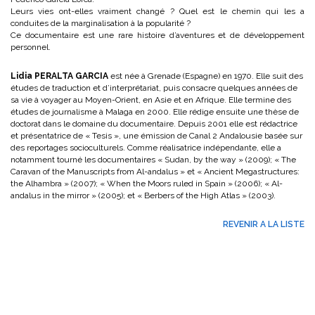
Leurs vies ont-elles vraiment changé ? Quel est le chemin qui les a
conduites de la marginalisation à la popularité ?
Ce documentaire est une rare histoire d’aventures et de développement
personnel.
Lidia PERALTA GARCIA
est née à Grenade (Espagne) en 1970. Elle suit des
études de traduction et d’interprétariat, puis consacre quelques années de
sa vie à voyager au Moyen-Orient, en Asie et en Afrique. Elle termine des
études de journalisme à Malaga en 2000. Elle rédige ensuite une thèse de
doctorat dans le domaine du documentaire. Depuis 2001 elle est rédactrice
et présentatrice de « Tesis », une émission de Canal 2 Andalousie basée sur
des reportages socioculturels. Comme réalisatrice indépendante, elle a
notamment tourné les documentaires « Sudan, by the way » (2009); « The
Caravan of the Manuscripts from Al-andalus » et « Ancient Megastructures:
the Alhambra » (2007); « When the Moors ruled in Spain » (2006); « Al-
andalus in the mirror » (2005); et « Berbers of the High Atlas » (2003).
REVENIR A LA LISTE