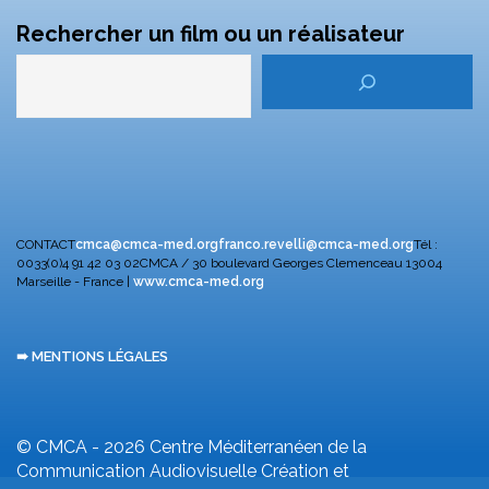
Rechercher un film ou un réalisateur
CONTACT
cmca@cmca-med.org
franco.revelli@cmca-med.org
Tél :
0033(0)4 91 42 03 02
CMCA / 30 boulevard Georges Clemenceau
13004
Marseille - France |
www.cmca-med.org
➠ MENTIONS LÉGALES
© CMCA - 2026
Centre Méditerranéen de la
Communication Audiovisuelle
Création et