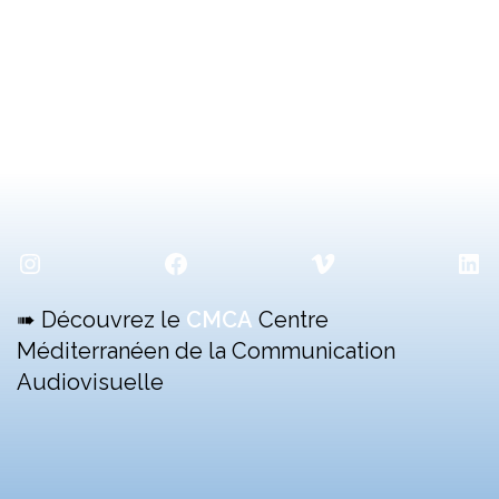
Instagram
Facebook
Vimeo
Lin
➠ Découvrez le
CMCA
Centre
Méditerranéen de la Communication
Audiovisuelle