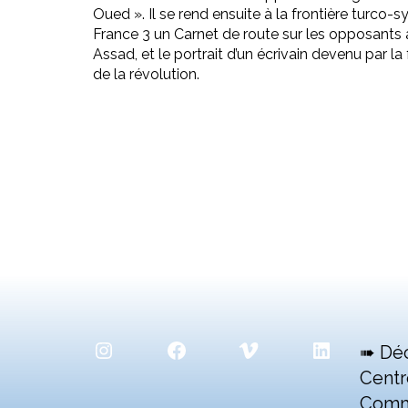
Oued ». Il se rend ensuite à la frontière turco-sy
France 3 un Carnet de route sur les opposants
Assad, et le portrait d’un écrivain devenu par l
de la révolution.
Instagram
Facebook
Vimeo
LinkedIn
➠ Dé
Centr
Comm