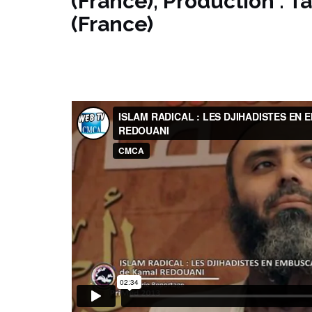
(France); Production : T
(France)