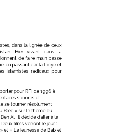
istes, dans la lignée de ceux
stan. Hier vivant dans la
itionnent de faire main basse
rie, en passant par la Libye et
es islamistes radicaux pour
.
eporter pour RFI de 1996 à
entaires sonores et
 de se tourner résolument
au Bled » sur le thème du
en Ali. Il décide d’aller à la
eux films verront le jour :
» et « La jeunesse de Bab el