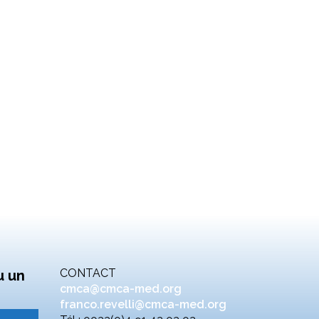
CONTACT
u un
cmca@cmca-med.org
franco.revelli@cmca-med.org