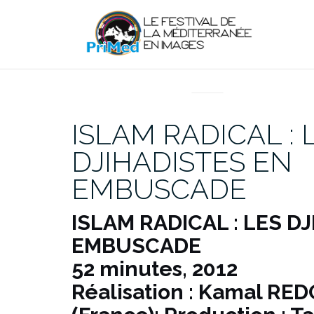
Aller
au
contenu
EN DIRECT DU PRIMED
ISLAM RADICAL : 
DJIHADISTES EN
EMBUSCADE
ISLAM RADICAL : LES D
EMBUSCADE
52 minutes, 2012
Réalisation : Kamal RE