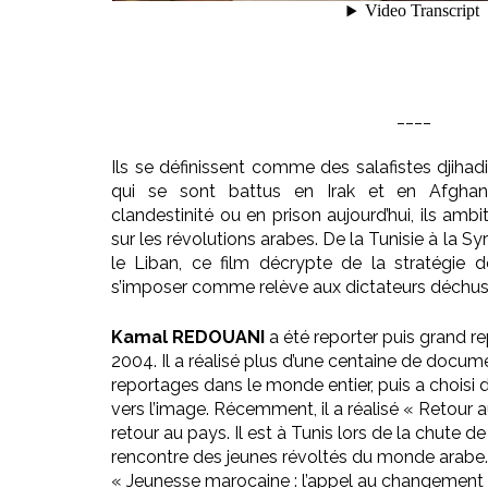
____
Ils se définissent comme des salafistes djihad
qui se sont battus en Irak et en Afghani
clandestinité ou en prison aujourd’hui, ils amb
sur les révolutions arabes. De la Tunisie à la Sy
le Liban, ce film décrypte de la stratégie d
s’imposer comme relève aux dictateurs déchus
Kamal REDOUANI
a été reporter puis grand r
2004. Il a réalisé plus d’une centaine de docum
reportages dans le monde entier, puis a choisi
vers l’image. Récemment, il a réalisé « Retour 
retour au pays. Il est à Tunis lors de la chute de B
rencontre des jeunes révoltés du monde arabe. D
« Jeunesse marocaine : l’appel au changement 