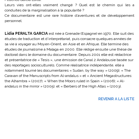
Leurs vies ont-elles vraiment changé ? Quel est le chemin qui les a
conduites de la marginalisation à la popularité ?
Ce documentaire est une rare histoire d’aventures et de développement
personnel.
Lidia PERALTA GARCIA
est née à Grenade (Espagne) en 1970. Elle suit des
études de traduction et d’interprétariat, puis consacre quelques années de
sa vie à voyager au Moyen-Orient, en Asie et en Afrique. Elle termine des
études de journalisme à Malaga en 2000. Elle rédige ensuite une thèse de
doctorat dans le domaine du documentaire. Depuis 2001 elle est rédactrice
et présentatrice de « Tesis », une émission de Canal 2 Andalousie basée sur
des reportages socioculturels. Comme réalisatrice indépendante, elle a
notamment tourné les documentaires « Sudan, by the way » (2009); « The
Caravan of the Manuscripts from Al-andalus » et « Ancient Megastructures:
the Alhambra » (2007); « When the Moors ruled in Spain » (2006); « Al-
andalus in the mirror » (2005); et « Berbers of the High Atlas » (2003).
REVENIR A LA LISTE