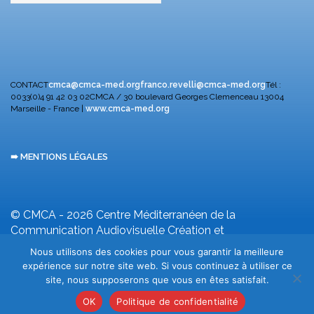
CONTACT
cmca@cmca-med.org
franco.revelli@cmca-med.org
Tél :
0033(0)4 91 42 03 02
CMCA / 30 boulevard Georges Clemenceau
13004
Marseille - France |
www.cmca-med.org
➠ MENTIONS LÉGALES
© CMCA - 2026
Centre Méditerranéen de la
Communication Audiovisuelle
Création et
développement F. Revelli
Nous utilisons des cookies pour vous garantir la meilleure
expérience sur notre site web. Si vous continuez à utiliser ce
site, nous supposerons que vous en êtes satisfait.
OK
Politique de confidentialité