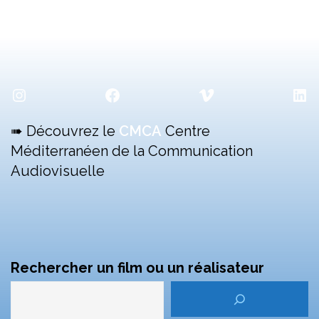
Instagram
Facebook
Vimeo
Lin
➠ Découvrez le
CMCA
Centre
Méditerranéen de la Communication
Audiovisuelle
Rechercher un film ou un réalisateur