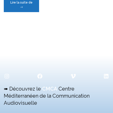
« Carte
Lire la suite de
géographique
→
des
films
en
concours »
Instagram
Facebook
Vimeo
Lin
➠ Découvrez le
CMCA
Centre
Méditerranéen de la Communication
Audiovisuelle