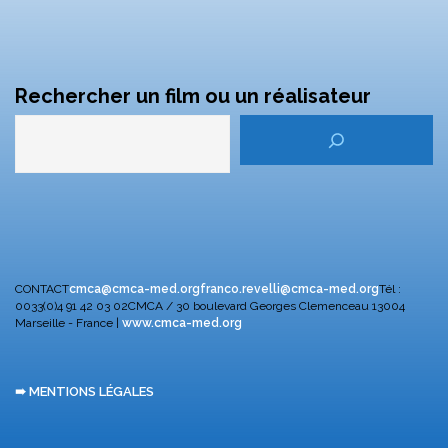
Rechercher un film ou un réalisateur
CONTACT
cmca@cmca-med.org
franco.revelli@cmca-med.org
Tél :
0033(0)4 91 42 03 02
CMCA / 30 boulevard Georges Clemenceau
13004
Marseille - France |
www.cmca-med.org
➠ MENTIONS LÉGALES