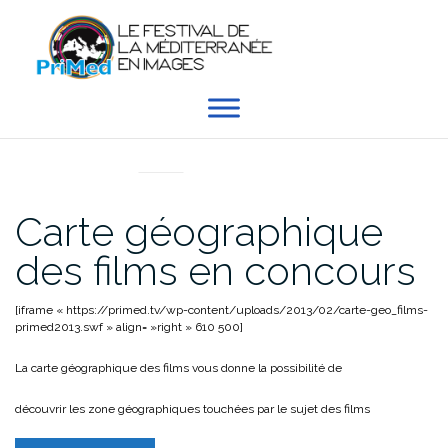
Aller
au
contenu
EN DIRECT DU PRIMED
Carte géographique
des films en concours
[iframe « https://primed.tv/wp-content/uploads/2013/02/carte-geo_films-
primed2013.swf » align= »right » 610 500]
La carte géographique des films vous donne la possibilité de
découvrir les zone géographiques touchées par le sujet des films