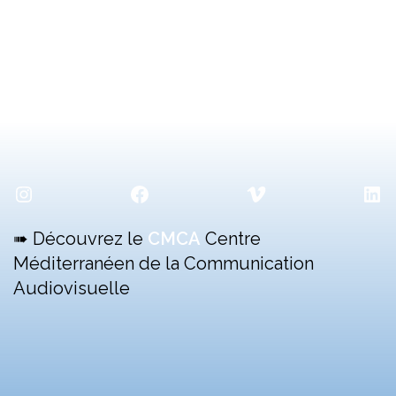
2013
sont
:
… »
Instagram
Facebook
Vimeo
Lin
➠ Découvrez le
CMCA
Centre
Méditerranéen de la Communication
Audiovisuelle