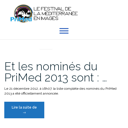
Aller
au
contenu
EN DIRECT DU PRIMED
Et les nominés du
PriMed 2013 sont : …
Le 21 décembre 2012, à 16h07, la liste complète des nominés du PriMed
2013 a été officiellement annoncée.
« Et
Lire la suite de
les
→
nominés
du
PriMed