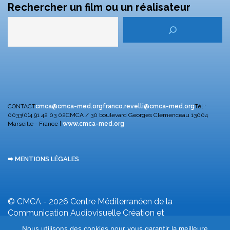
Rechercher un film ou un réalisateur
CONTACT
cmca@cmca-med.org
franco.revelli@cmca-med.org
Tél :
0033(0)4 91 42 03 02
CMCA / 30 boulevard Georges Clemenceau
13004
Marseille - France |
www.cmca-med.org
➠ MENTIONS LÉGALES
© CMCA - 2026
Centre Méditerranéen de la
Communication Audiovisuelle
Création et
développement F. Revelli
Nous utilisons des cookies pour vous garantir la meilleure