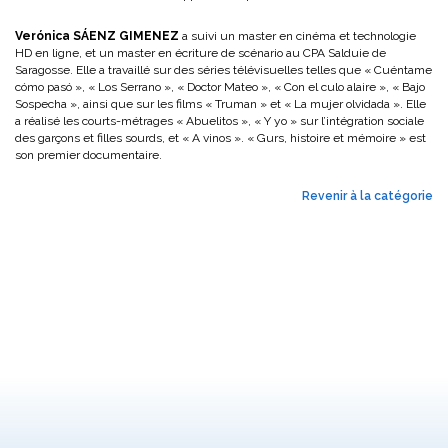
Verónica SÁENZ GIMENEZ
a suivi un master en cinéma et technologie
HD en ligne, et un master en écriture de scénario au CPA Salduie de
Saragosse. Elle a travaillé sur des séries télévisuelles telles que « Cuéntame
cómo pasó », « Los Serrano », « Doctor Mateo », « Con el culo alaire », « Bajo
Sospecha », ainsi que sur les films « Truman » et « La mujer olvidada ». Elle
a réalisé les courts-métrages « Abuelitos », « Y yo » sur l’intégration sociale
des garçons et filles sourds, et « A vinos ». « Gurs, histoire et mémoire » est
son premier documentaire.
Revenir à la catégorie