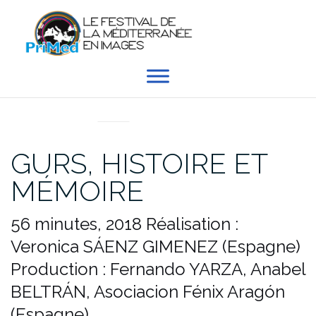
Aller
au
contenu
EN DIRECT DU PRIMED
GURS, HISTOIRE ET
MÉMOIRE
56 minutes, 2018
Réalisation :
Veronica SÁENZ GIMENEZ (Espagne)
Production : Fernando YARZA, Anabel
BELTRÁN, Asociacion Fénix Aragón
(Espagne)