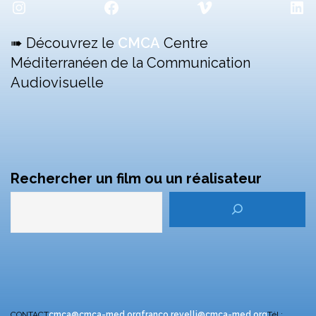
Instagram
Facebook
Vimeo
Lin
➠ Découvrez le
CMCA
Centre
Méditerranéen de la Communication
Audiovisuelle
Rechercher un film ou un réalisateur
CONTACT
cmca@cmca-med.org
franco.revelli@cmca-med.org
Tél :