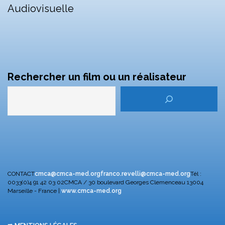
Audiovisuelle
Rechercher un film ou un réalisateur
CONTACT
cmca@cmca-med.org
franco.revelli@cmca-med.org
Tél :
0033(0)4 91 42 03 02
CMCA / 30 boulevard Georges Clemenceau
13004
Marseille - France |
www.cmca-med.org