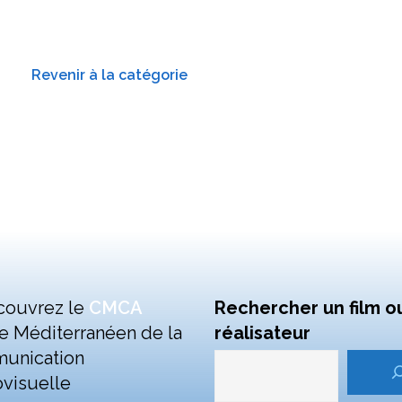
Revenir à la catégorie
couvrez le
CMCA
Rechercher un film o
e Méditerranéen de la
réalisateur
unication
visuelle