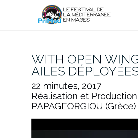
Aller
au
contenu
EN DIRECT DU PRIMED
WITH OPEN WING
AILES DÉPLOYÉES
22 minutes, 2017
Réalisation et Production 
PAPAGEORGIOU (Grèce)