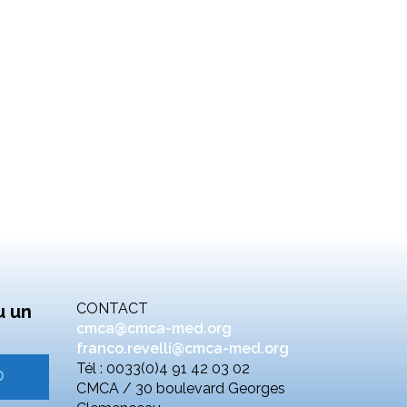
CONTACT
u un
cmca@cmca-med.org
franco.revelli@cmca-med.org
Tél : 0033(0)4 91 42 03 02
CMCA / 30 boulevard Georges