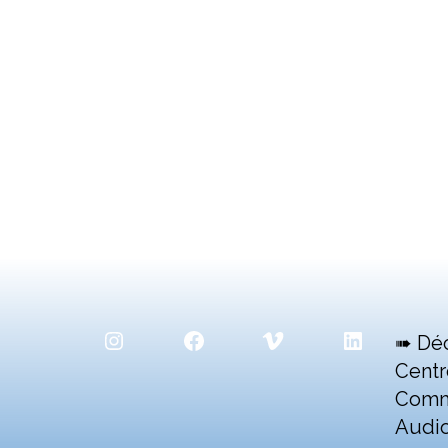
Instagram
Facebook
Vimeo
LinkedIn
➠ Dé
Centr
Comm
Audio