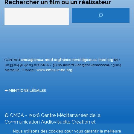
Rechercher un film ou un réalisateur
CONTACT
cmca@cmca-med.org
franco.revelli@cmca-med.org
Tél :
0033(0)4 91 42 03 02
CMCA / 30 boulevard Georges Clemenceau
13004
Marseille - France |
www.cmca-med.org
➠ MENTIONS LÉGALES
© CMCA - 2026
Centre Méditerranéen de la
Communication Audiovisuelle
Création et
développement F. Revelli
Nous utilisons des cookies pour vous garantir la meilleure