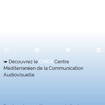
Instagram
Facebook
Vimeo
Lin
➠ Découvrez le
CMCA
Centre
Méditerranéen de la Communication
Audiovisuelle