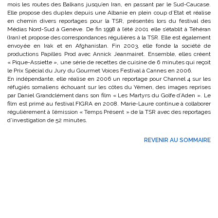
mois les routes des Balkans jusqu’en Iran, en passant par le Sud-Caucase.
Elle propose des duplex depuis une Albanie en plein coup d’Etat et réalise
en chemin divers reportages pour la TSR, présentés lors du festival des
Médias Nord-Sud à Genève. De fin 1998 à l’été 2001 elle s’établit à Téhéran
(Iran) et propose des correspondances régulières à la TSR. Elle est également
envoyée en Irak et en Afghanistan. Fin 2003, elle fonde la société de
productions Papilles Prod avec Annick Jeanmairet. Ensemble, elles créent
« Pique-Assiette », une série de recettes de cuisine de 6 minutes qui reçoit
le Prix Spécial du Jury du Gourmet Voices Festival à Cannes en 2006.
En indépendante, elle réalise en 2006 un reportage pour Channel 4 sur les
réfugiés somaliens échouant sur les côtes du Yémen, des images reprises
par Daniel Grandclément dans son film « Les Martyrs du Golfe d’Aden ». Le
film est primé au festival FIGRA en 2008. Marie-Laure continue à collaborer
régulièrement à l’émission « Temps Présent » de la TSR avec des reportages
d’investigation de 52 minutes.
REVENIR AU SOMMAIRE