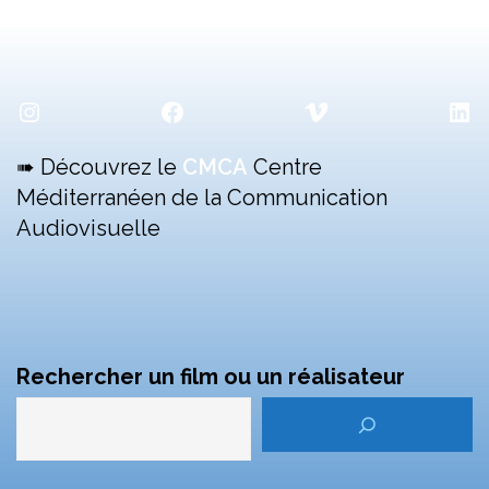
Instagram
Facebook
Vimeo
Lin
➠ Découvrez le
CMCA
Centre
Méditerranéen de la Communication
Audiovisuelle
Rechercher un film ou un réalisateur