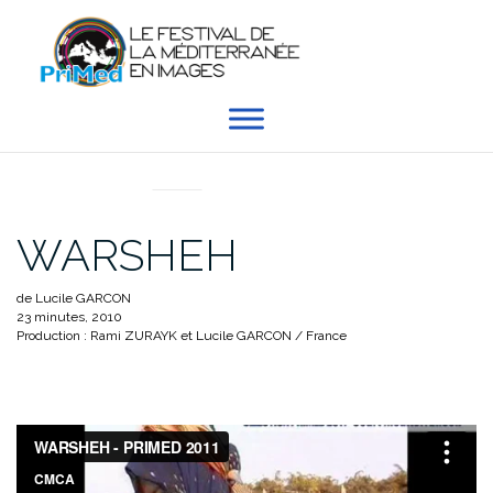
Aller
au
contenu
EN DIRECT DU PRIMED
WARSHEH
de Lucile GARCON
23 minutes, 2010
Production : Rami ZURAYK et Lucile GARCON / France