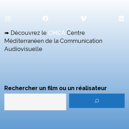
Instagram
Facebook
Vimeo
Lin
➠ Découvrez le
CMCA
Centre
Méditerranéen de la Communication
Audiovisuelle
Rechercher un film ou un réalisateur