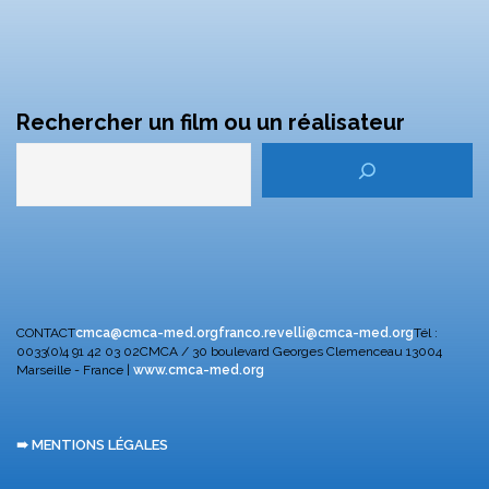
Rechercher un film ou un réalisateur
CONTACT
cmca@cmca-med.org
franco.revelli@cmca-med.org
Tél :
0033(0)4 91 42 03 02
CMCA / 30 boulevard Georges Clemenceau
13004
Marseille - France |
www.cmca-med.org
➠ MENTIONS LÉGALES