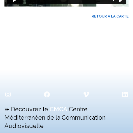
RETOUR A LA CARTE
Instagram
Facebook
Vimeo
Lin
➠ Découvrez le
CMCA
Centre
Méditerranéen de la Communication
Audiovisuelle