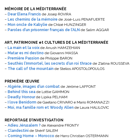
MÉMOIRE DE LA MÉDITERRANÉE
–
Dear Elena Francis
de Josep ROVIRA
–
Les chemins de la mémoire
de José-Luis PENAFUERTE
–
Mon oncle de Kabylie
de Chloé HUNZINGER
–
Paroles d’un prisonnier français de l’ALN
de Salim AGGAR
ART, PATRIMOINE et CULTURES DE LA MÉDITERRANÉE
–
La main et la voix
de Anush HAMZEHIAN
–
Matar es mi destino
de Giovanni MASSA
–
Première Passion
de Philippe BARON
–
Seuthès l’Immortel, les secrets d’un roi thrace
de Zlatina ROUSSEVA
–
The call of the mountain
de Stelios APOSTOLOPOULOS
PREMIÈRE ŒUVRE
–
Algérie, images d’un combat
de Jérôme LAFFONT
–
Behind this sea
de Lottie GAMMON
–
Deadly Honour
de Lipika PELHAM
–
I love Benidorm
de Gaetano CRIVARO e Mario ROMANAZZI
–
Moi, ma famille rom et Woody Allen
de Laura HALILOVIC
REPORTAGE D’INVESTIGATION
–
Adieu Jérusalem ?
de Alexandre FRONTY
–
Clandestini
de Shérif SALEM
–
Coming Home – Morocco
de Hans Christian OSTERMANN