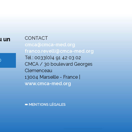
CONTACT
u un
cmca@cmca-med.org
franco.revelli@cmca-med.org
Tél : 0033(0)4 91 42 03 02
CMCA / 30 boulevard Georges
Clemenceau
13004 Marseille - France |
www.cmca-med.org
➠ MENTIONS LÉGALES