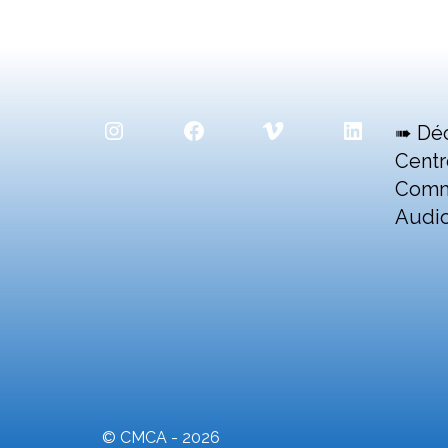
Instagram
Facebook
Vimeo
LinkedIn
➠ Dé
Centr
Comm
Audio
© CMCA - 2026