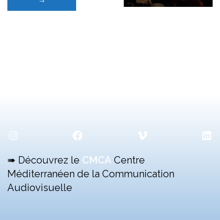
ECRANS
→
DES
PRINTEMPS
ARABES
–
la
vidéo
est
en
ligne »
Instagram
Facebook
Vimeo
Lin
➠ Découvrez le
CMCA
Centre
Méditerranéen de la Communication
Audiovisuelle