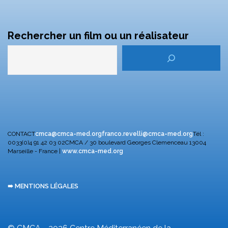
Rechercher un film ou un réalisateur
CONTACT
cmca@cmca-med.org
franco.revelli@cmca-med.org
Tél :
0033(0)4 91 42 03 02
CMCA / 30 boulevard Georges Clemenceau
13004
Marseille - France |
www.cmca-med.org
➠ MENTIONS LÉGALES